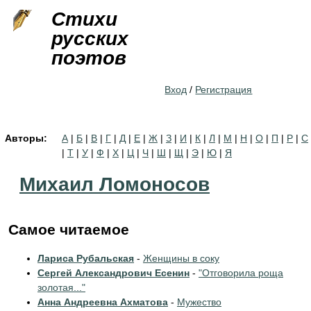
Jump to navigation
Стихи
русских
поэтов
Вход
/
Регистрация
Авторы:
А
|
Б
|
В
|
Г
|
Д
|
Е
|
Ж
|
З
|
И
|
К
|
Л
|
М
|
Н
|
О
|
П
|
Р
|
С
|
Т
|
У
|
Ф
|
Х
|
Ц
|
Ч
|
Ш
|
Щ
|
Э
|
Ю
|
Я
Михаил Ломоносов
Самое читаемое
Лариса Рубальская
-
Женщины в соку
Сергей Александрович Есенин
-
"Отговорила роща
золотая..."
Анна Андреевна Ахматова
-
Мужество