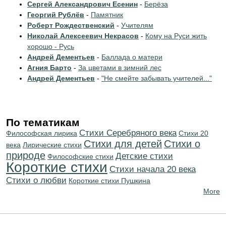
Сергей Александрович Есенин
-
Берёза
Георгий Рублёв
-
Памятник
Роберт Рождественский
-
Учителям
Николай Алексеевич Некрасов
-
Кому на Руси жить
хорошо - Русь
Андрей Дементьев
-
Баллада о матери
Агния Барто
-
За цветами в зимний лес
Андрей Дементьев
-
"Не смейте забывать учителей..."
По тематикам
Cтихи Серебряного века
Философская лирика
Стихи 20
Стихи для детей
Стихи о
века
Лирические стихи
природе
Детские стихи
Философские стихи
Короткие стихи
Cтихи начала 20 века
Стихи о любви
Короткие стихи Пушкина
More