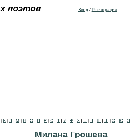
Jump to navigation
их поэтов
Вход
/
Регистрация
|
К
|
Л
|
М
|
Н
|
О
|
П
|
Р
|
С
|
Т
|
У
|
Ф
|
Х
|
Ц
|
Ч
|
Ш
|
Щ
|
Э
|
Ю
|
Я
Милана Грошева