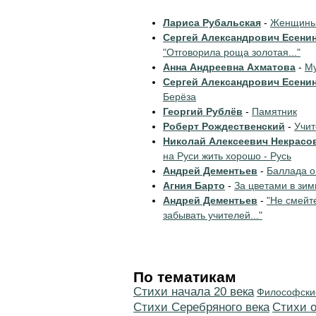
Лариса Рубальская
-
Женщины 
Сергей Александрович Есени
"Отговорила роща золотая..."
Анна Андреевна Ахматова
-
Му
Сергей Александрович Есени
Берёза
Георгий Рублёв
-
Памятник
Роберт Рождественский
-
Учи
Николай Алексеевич Некрасо
на Руси жить хорошо - Русь
Андрей Дементьев
-
Баллада о
Агния Барто
-
За цветами в зим
Андрей Дементьев
-
"Не смейт
забывать учителей..."
По тематикам
Cтихи начала 20 века
Философски
Cтихи Серебряного века
Стихи 