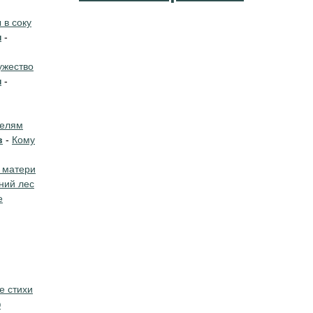
в соку
н
-
жество
н
-
телям
в
-
Кому
 матери
ний лес
е
е стихи
о