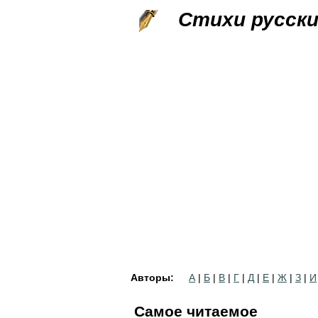
Стихи русск
Авторы:
А
|
Б
|
В
|
Г
|
Д
|
Е
|
Ж
|
З
|
И
Самое читаемое