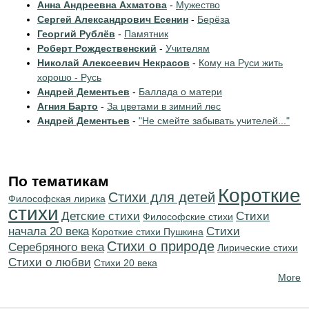
Анна Андреевна Ахматова
-
Мужество
Сергей Александрович Есенин
-
Берёза
Георгий Рублёв
-
Памятник
Роберт Рождественский
-
Учителям
Николай Алексеевич Некрасов
-
Кому на Руси жить
хорошо - Русь
Андрей Дементьев
-
Баллада о матери
Агния Барто
-
За цветами в зимний лес
Андрей Дементьев
-
"Не смейте забывать учителей..."
По тематикам
Короткие
Стихи для детей
Философская лирика
стихи
Детские стихи
Cтихи
Философские стихи
начала 20 века
Cтихи
Короткие стихи Пушкина
Стихи о природе
Серебряного века
Лирические стихи
Стихи о любви
Стихи 20 века
More