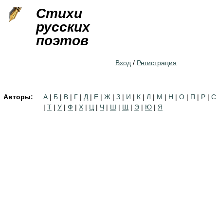
Jump to navigation
Стихи
русских
поэтов
Вход
/
Регистрация
Авторы:
А
|
Б
|
В
|
Г
|
Д
|
Е
|
Ж
|
З
|
И
|
К
|
Л
|
М
|
Н
|
О
|
П
|
Р
|
С
|
Т
|
У
|
Ф
|
Х
|
Ц
|
Ч
|
Ш
|
Щ
|
Э
|
Ю
|
Я