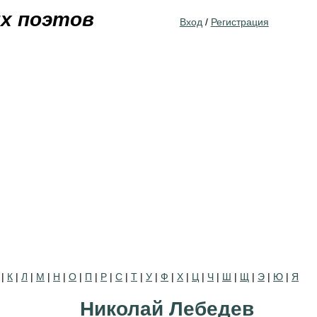
Jump to navigation
их поэтов
Вход
/
Регистрация
|
К
|
Л
|
М
|
Н
|
О
|
П
|
Р
|
С
|
Т
|
У
|
Ф
|
Х
|
Ц
|
Ч
|
Ш
|
Щ
|
Э
|
Ю
|
Я
Николай Лебедев