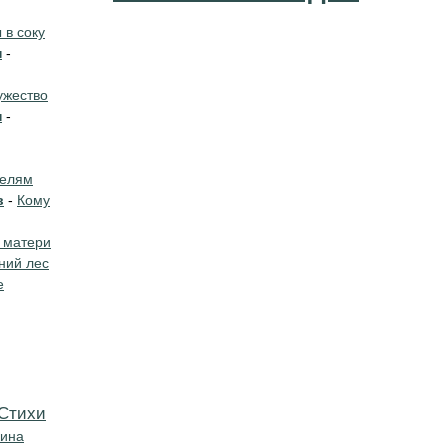
в соку
н
-
жество
н
-
телям
в
-
Кому
 матери
ний лес
е
Cтихи
кина