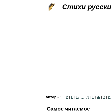
Стихи русск
Авторы:
А
|
Б
|
В
|
Г
|
Д
|
Е
|
Ж
|
З
|
И
Самое читаемое