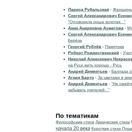
Лариса Рубальская
-
Женщины 
Сергей Александрович Есени
"Отговорила роща золотая..."
Анна Андреевна Ахматова
-
Му
Сергей Александрович Есени
Берёза
Георгий Рублёв
-
Памятник
Роберт Рождественский
-
Учи
Николай Алексеевич Некрасо
на Руси жить хорошо - Русь
Андрей Дементьев
-
Баллада о
Агния Барто
-
За цветами в зим
Андрей Дементьев
-
"Не смейт
забывать учителей..."
По тематикам
Философские стихи
Лирические стихи
начала 20 века
Короткие стихи Пуш