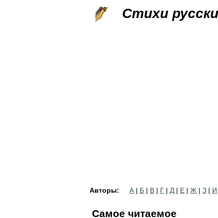
Стихи русск
Авторы:
А
|
Б
|
В
|
Г
|
Д
|
Е
|
Ж
|
З
|
И
Самое читаемое