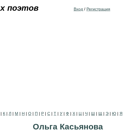
Jump to navigation
их поэтов
Вход
/
Регистрация
|
К
|
Л
|
М
|
Н
|
О
|
П
|
Р
|
С
|
Т
|
У
|
Ф
|
Х
|
Ц
|
Ч
|
Ш
|
Щ
|
Э
|
Ю
|
Я
Ольга Касьянова