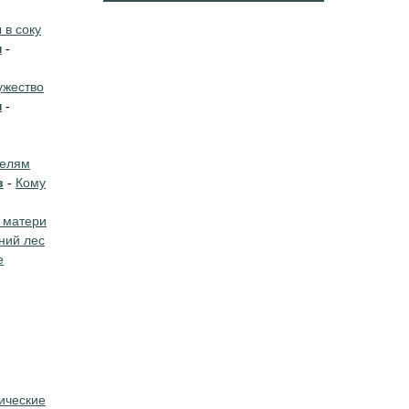
в соку
н
-
жество
н
-
телям
в
-
Кому
 матери
ний лес
е
ические