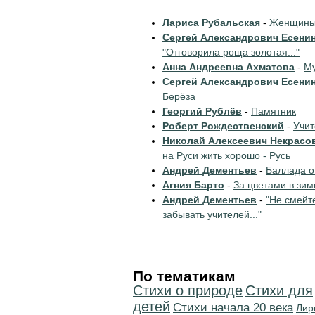
Лариса Рубальская
-
Женщины 
Сергей Александрович Есени
"Отговорила роща золотая..."
Анна Андреевна Ахматова
-
Му
Сергей Александрович Есени
Берёза
Георгий Рублёв
-
Памятник
Роберт Рождественский
-
Учи
Николай Алексеевич Некрасо
на Руси жить хорошо - Русь
Андрей Дементьев
-
Баллада о
Агния Барто
-
За цветами в зим
Андрей Дементьев
-
"Не смейт
забывать учителей..."
По тематикам
Стихи о природе
Стихи для
детей
Cтихи начала 20 века
Лир