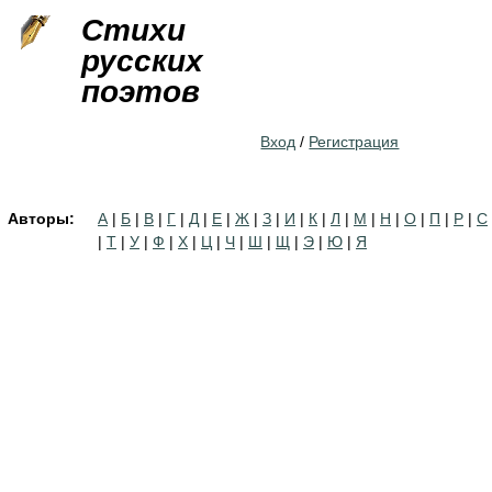
Jump to navigation
Стихи
русских
поэтов
Вход
/
Регистрация
Авторы:
А
|
Б
|
В
|
Г
|
Д
|
Е
|
Ж
|
З
|
И
|
К
|
Л
|
М
|
Н
|
О
|
П
|
Р
|
С
|
Т
|
У
|
Ф
|
Х
|
Ц
|
Ч
|
Ш
|
Щ
|
Э
|
Ю
|
Я