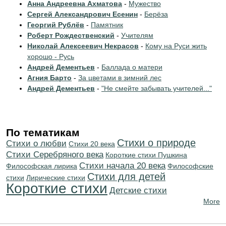
Анна Андреевна Ахматова
-
Мужество
Сергей Александрович Есенин
-
Берёза
Георгий Рублёв
-
Памятник
Роберт Рождественский
-
Учителям
Николай Алексеевич Некрасов
-
Кому на Руси жить
хорошо - Русь
Андрей Дементьев
-
Баллада о матери
Агния Барто
-
За цветами в зимний лес
Андрей Дементьев
-
"Не смейте забывать учителей..."
По тематикам
Стихи о природе
Стихи о любви
Стихи 20 века
Cтихи Серебряного века
Короткие стихи Пушкина
Cтихи начала 20 века
Философская лирика
Философские
Стихи для детей
стихи
Лирические стихи
Короткие стихи
Детские стихи
More