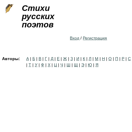
Jump to navigation
Стихи
русских
поэтов
Вход
/
Регистрация
Авторы:
А
|
Б
|
В
|
Г
|
Д
|
Е
|
Ж
|
З
|
И
|
К
|
Л
|
М
|
Н
|
О
|
П
|
Р
|
С
|
Т
|
У
|
Ф
|
Х
|
Ц
|
Ч
|
Ш
|
Щ
|
Э
|
Ю
|
Я