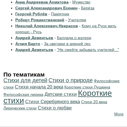
Анна Андреевна Ахматова
-
Мужество
Сергей Александрович Есенин
-
Берёза
Георгий Рублёв
-
Памятник
Роберт Рождественский
-
Учителям
Николай Алексеевич Некрасов
-
Кому на Руси жить
хорошо - Русь
Андрей Дементьев
-
Баллада о матери
Агния Барто
-
За цветами в зимний лес
Андрей Дементьев
-
"Не смейте забывать учителей..."
По тематикам
Стихи для детей
Стихи о природе
Философские
Cтихи начала 20 века
стихи
Короткие стихи Пушкина
Короткие
Детские стихи
Философская лирика
стихи
Cтихи Серебряного века
Стихи 20 века
Стихи о любви
Лирические стихи
More