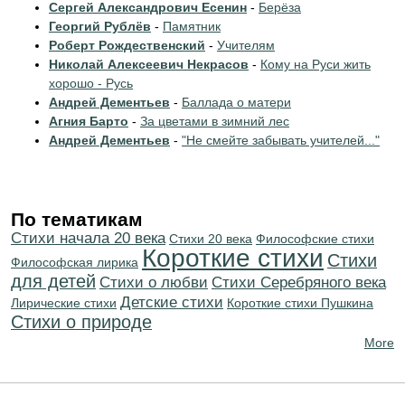
Сергей Александрович Есенин
-
Берёза
Георгий Рублёв
-
Памятник
Роберт Рождественский
-
Учителям
Николай Алексеевич Некрасов
-
Кому на Руси жить
хорошо - Русь
Андрей Дементьев
-
Баллада о матери
Агния Барто
-
За цветами в зимний лес
Андрей Дементьев
-
"Не смейте забывать учителей..."
По тематикам
Cтихи начала 20 века
Стихи 20 века
Философские стихи
Короткие стихи
Стихи
Философская лирика
для детей
Стихи о любви
Cтихи Серебряного века
Детские стихи
Лирические стихи
Короткие стихи Пушкина
Стихи о природе
More