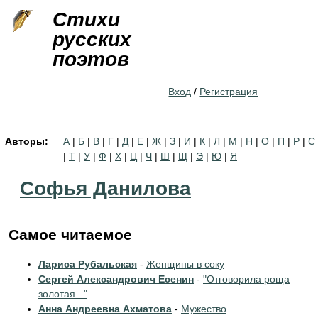
Jump to navigation
Стихи
русских
поэтов
Вход
/
Регистрация
Авторы:
А
|
Б
|
В
|
Г
|
Д
|
Е
|
Ж
|
З
|
И
|
К
|
Л
|
М
|
Н
|
О
|
П
|
Р
|
С
|
Т
|
У
|
Ф
|
Х
|
Ц
|
Ч
|
Ш
|
Щ
|
Э
|
Ю
|
Я
Софья Данилова
Самое читаемое
Лариса Рубальская
-
Женщины в соку
Сергей Александрович Есенин
-
"Отговорила роща
золотая..."
Анна Андреевна Ахматова
-
Мужество