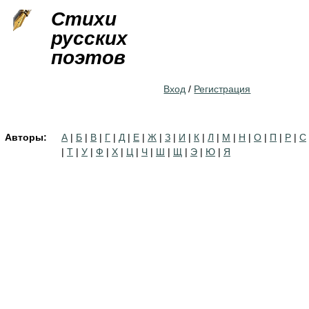
Jump to navigation
Стихи
русских
поэтов
Вход
/
Регистрация
Авторы:
А
|
Б
|
В
|
Г
|
Д
|
Е
|
Ж
|
З
|
И
|
К
|
Л
|
М
|
Н
|
О
|
П
|
Р
|
С
|
Т
|
У
|
Ф
|
Х
|
Ц
|
Ч
|
Ш
|
Щ
|
Э
|
Ю
|
Я