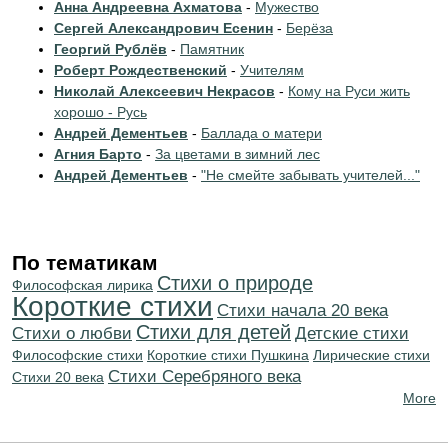
Анна Андреевна Ахматова
-
Мужество
Сергей Александрович Есенин
-
Берёза
Георгий Рублёв
-
Памятник
Роберт Рождественский
-
Учителям
Николай Алексеевич Некрасов
-
Кому на Руси жить
хорошо - Русь
Андрей Дементьев
-
Баллада о матери
Агния Барто
-
За цветами в зимний лес
Андрей Дементьев
-
"Не смейте забывать учителей..."
По тематикам
Стихи о природе
Философская лирика
Короткие стихи
Cтихи начала 20 века
Стихи для детей
Стихи о любви
Детские стихи
Философские стихи
Короткие стихи Пушкина
Лирические стихи
Cтихи Серебряного века
Стихи 20 века
More