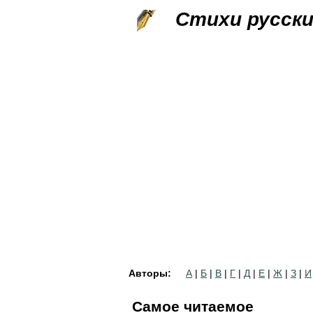
Стихи русск
Авторы:
А
|
Б
|
В
|
Г
|
Д
|
Е
|
Ж
|
З
|
И
Самое читаемое