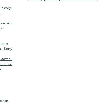
в соку
н
-
жество
н
-
телям
в
-
Кому
 матери
ний лес
е
стихи