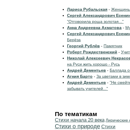
Лариса Рубальская
-
Женщины 
Сергей Александрович Есени
"Отговорила роща золотая..."
Анна Андреевна Ахматова
-
Му
Сергей Александрович Есени
Берёза
Георгий Рублёв
-
Памятник
Роберт Рождественский
-
Учи
Николай Алексеевич Некрасо
на Руси жить хорошо - Русь
Андрей Дементьев
-
Баллада о
Агния Барто
-
За цветами в зим
Андрей Дементьев
-
"Не смейт
забывать учителей..."
По тематикам
Cтихи начала 20 века
Лирические 
Стихи о природе
Cтихи