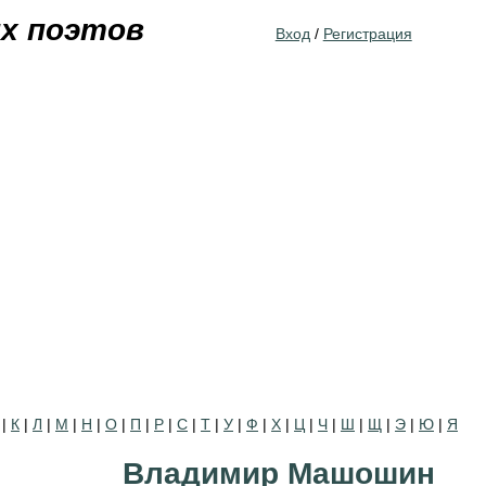
Jump to navigation
их поэтов
Вход
/
Регистрация
|
К
|
Л
|
М
|
Н
|
О
|
П
|
Р
|
С
|
Т
|
У
|
Ф
|
Х
|
Ц
|
Ч
|
Ш
|
Щ
|
Э
|
Ю
|
Я
Владимир Машошин