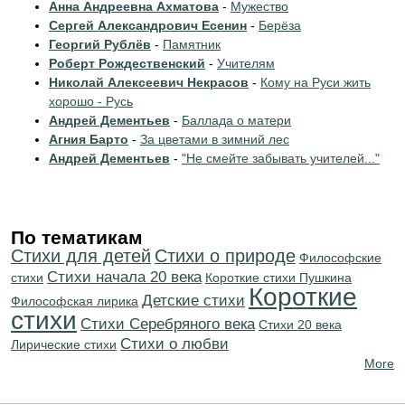
Анна Андреевна Ахматова
-
Мужество
Сергей Александрович Есенин
-
Берёза
Георгий Рублёв
-
Памятник
Роберт Рождественский
-
Учителям
Николай Алексеевич Некрасов
-
Кому на Руси жить
хорошо - Русь
Андрей Дементьев
-
Баллада о матери
Агния Барто
-
За цветами в зимний лес
Андрей Дементьев
-
"Не смейте забывать учителей..."
По тематикам
Стихи для детей
Стихи о природе
Философские
Cтихи начала 20 века
стихи
Короткие стихи Пушкина
Короткие
Детские стихи
Философская лирика
стихи
Cтихи Серебряного века
Стихи 20 века
Стихи о любви
Лирические стихи
More