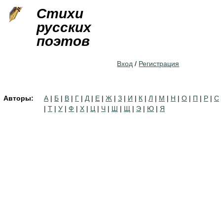
Jump to navigation
Стихи
русских
поэтов
Вход
/
Регистрация
Авторы:
А
|
Б
|
В
|
Г
|
Д
|
Е
|
Ж
|
З
|
И
|
К
|
Л
|
М
|
Н
|
О
|
П
|
Р
|
С
|
Т
|
У
|
Ф
|
Х
|
Ц
|
Ч
|
Ш
|
Щ
|
Э
|
Ю
|
Я