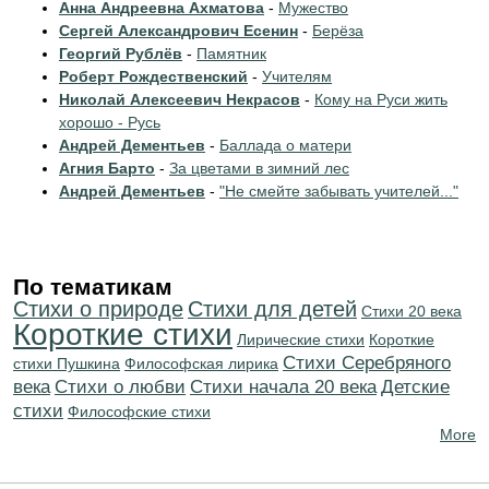
Анна Андреевна Ахматова
-
Мужество
Сергей Александрович Есенин
-
Берёза
Георгий Рублёв
-
Памятник
Роберт Рождественский
-
Учителям
Николай Алексеевич Некрасов
-
Кому на Руси жить
хорошо - Русь
Андрей Дементьев
-
Баллада о матери
Агния Барто
-
За цветами в зимний лес
Андрей Дементьев
-
"Не смейте забывать учителей..."
По тематикам
Стихи о природе
Стихи для детей
Стихи 20 века
Короткие стихи
Лирические стихи
Короткие
Cтихи Серебряного
стихи Пушкина
Философская лирика
века
Стихи о любви
Cтихи начала 20 века
Детские
стихи
Философские стихи
More