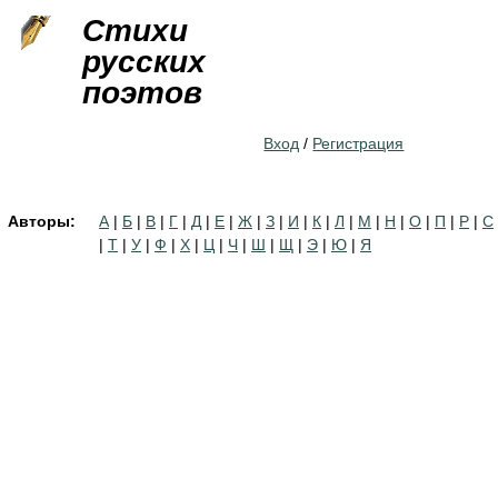
Jump to navigation
Стихи
русских
поэтов
Вход
/
Регистрация
Авторы:
А
|
Б
|
В
|
Г
|
Д
|
Е
|
Ж
|
З
|
И
|
К
|
Л
|
М
|
Н
|
О
|
П
|
Р
|
С
|
Т
|
У
|
Ф
|
Х
|
Ц
|
Ч
|
Ш
|
Щ
|
Э
|
Ю
|
Я