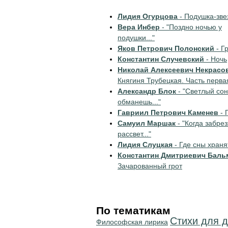
Лидия Огурцова
- Подушка-зве
Вера Инбер
- "Поздно ночью у
подушки..."
Яков Петрович Полонский
- Г
Константин Случевский
- Ночь
Николай Алексеевич Некрасо
Княгиня Трубецкая. Часть перва
Александр Блок
- "Светлый сон
обманешь..."
Гавриил Петрович Каменев
- 
Самуил Маршак
- "Когда забре
рассвет..."
Лидия Слуцкая
- Где сны храня
Константин Дмитриевич Баль
Зачарованный грот
По тематикам
Стихи для д
Философская лирика