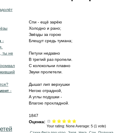
здолёт
Спи - ещё зарёю
рёзы
Холодно и рано;
Звёзды за горою
в
-
Блещут средь тумана;
я.
, ты не
Петухи недавно
В третий раз пропели.
Громвал
С колокольни плавно
зживший
Звуки пролетели.
тся?
Дышат лип верхушки
монт
-
Негою отрадной,
А углы подушки -
Влагою прохладной.
1847
Оценка:
Your rating:
None
Average:
5
(
1
vote)
етей
Стихи Фета про утро
Заря
Нега
Сон
Подушка