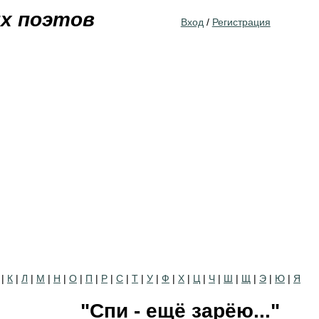
Jump to navigation
их поэтов
Вход
/
Регистрация
|
К
|
Л
|
М
|
Н
|
О
|
П
|
Р
|
С
|
Т
|
У
|
Ф
|
Х
|
Ц
|
Ч
|
Ш
|
Щ
|
Э
|
Ю
|
Я
"Спи - ещё зарёю..."