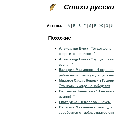
Стихи русск
Авторы:
А
|
Б
|
В
|
Г
|
Д
|
Е
|
Ж
|
З
|
И
Похожие
Александр Блок
- "Будет день -
свершится великое..."
Александр Блок
- "Бушует сне
весна..."
Валерий Мазманян
- И окраше
рябиновым соком уходящего лет
Михаил Сафарбекович Гуцер
Эта ночь никогда не забудется
Вероника Тушнова
- "Я не пом
извини!.."
Екатерина Шевелёва
- Зачем
Валерий Мазманян
- Беги туда,
серебрится от звёзд отрытое ок