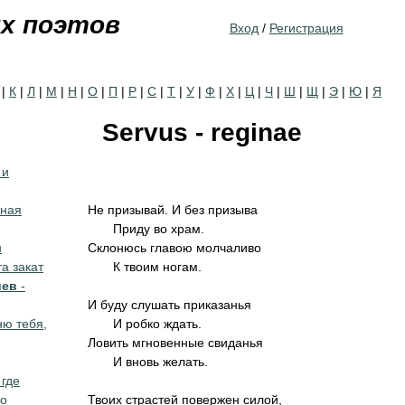
Jump to navigation
их поэтов
Вход
/
Регистрация
|
К
|
Л
|
М
|
Н
|
О
|
П
|
Р
|
С
|
Т
|
У
|
Ф
|
Х
|
Ц
|
Ч
|
Ш
|
Щ
|
Э
|
Ю
|
Я
Servus - reginae
 и
жная
Не призывай. И без призыва
Приду во храм.
н
Склонюсь главою молчаливо
а закат
К твоим ногам.
иев
-
И буду слушать приказанья
ню тебя,
И робко ждать.
Ловить мгновенные свиданья
И вновь желать.
 где
но
Твоих страстей повержен силой,