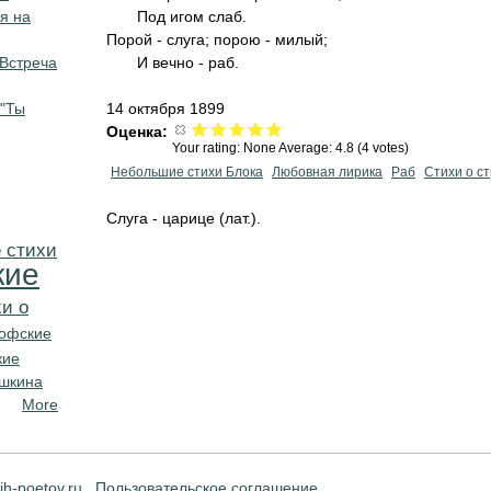
я на
Под игом слаб.
Порой - слуга; порою - милый;
 Встреча
И вечно - раб.
 "Ты
14 октября 1899
Оценка:
Your rating:
None
Average:
4.8
(
4
votes)
Небольшие стихи Блока
Любовная лирика
Раб
Стихи о с
Слуга - царице (лат.).
 стихи
кие
и о
офские
кие
ушкина
More
ih-poetov.ru
Пользовательское соглашение