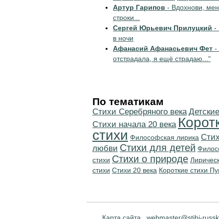
Артур Гарипов
- Вдохнови, мен
строки...
Сергей Юрьевич Прилуцкий
-
в ночи
Афанасий Афанасьевич Фет
-
отстрадала, я ещё страдаю..."
По тематикам
Cтихи Серебряного века
Детские
Корот
Cтихи начала 20 века
стихи
Стих
Философская лирика
Стихи для детей
любви
Филос
Стихи о природе
стихи
Лиричес
стихи
Стихи 20 века
Короткие стихи П
Карта сайта
webmaster@stihi-russk