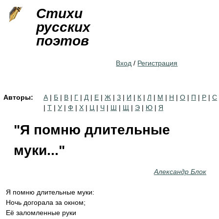
Jump to navigation
Стихи
русских
поэтов
Вход
/
Регистрация
Авторы:
А
|
Б
|
В
|
Г
|
Д
|
Е
|
Ж
|
З
|
И
|
К
|
Л
|
М
|
Н
|
О
|
П
|
Р
|
С
|
Т
|
У
|
Ф
|
Х
|
Ц
|
Ч
|
Ш
|
Щ
|
Э
|
Ю
|
Я
"Я помню длительные
муки..."
Александр Блок
Я помню длительные муки:
Ночь догорала за окном;
Её заломленные руки