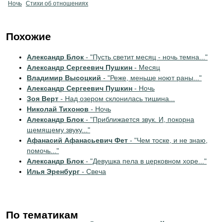
Ночь
Стихи об отношениях
Похожие
Александр Блок
- "Пусть светит месяц - ночь темна..."
Александр Сергеевич Пушкин
- Месяц
Владимир Высоцкий
- "Реже, меньше ноют раны..."
Александр Сергеевич Пушкин
- Ночь
Зоя Верт
- Над озером склонилась тишина...
Николай Тихонов
- Ночь
Александр Блок
- "Приближается звук. И, покорна
щемящему звуку..."
Афанасий Афанасьевич Фет
- "Чем тоске, и не знаю,
помочь..."
Александр Блок
- "Девушка пела в церковном хоре..."
Илья Эренбург
- Свеча
По тематикам