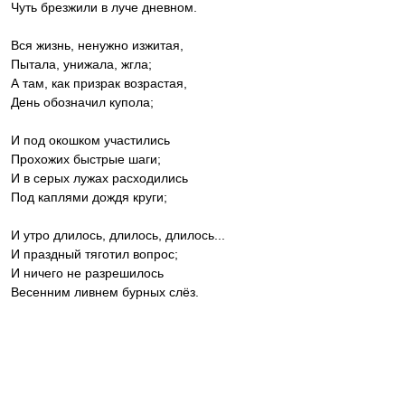
Чуть брезжили в луче дневном.
Вся жизнь, ненужно изжитая,
Пытала, унижала, жгла;
А там, как призрак возрастая,
День обозначил купола;
И под окошком участились
Прохожих быстрые шаги;
И в серых лужах расходились
Под каплями дождя круги;
И утро длилось, длилось, длилось...
И праздный тяготил вопрос;
И ничего не разрешилось
Весенним ливнем бурных слёз.