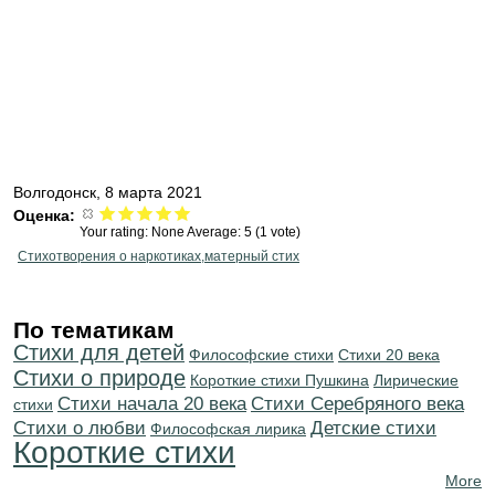
Волгодонск, 8 марта 2021
Оценка:
Your rating:
None
Average:
5
(
1
vote)
Стихотворения о наркотиках,матерный стих
По тематикам
Стихи для детей
Философские стихи
Стихи 20 века
Стихи о природе
Короткие стихи Пушкина
Лирические
Cтихи начала 20 века
Cтихи Серебряного века
стихи
Стихи о любви
Детские стихи
Философская лирика
Короткие стихи
More