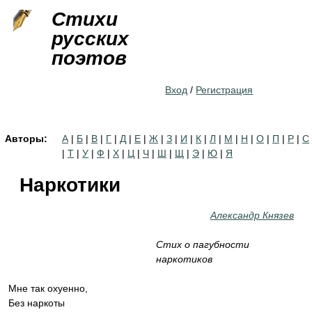
Jump to navigation
Стихи
русских
поэтов
Вход
/
Регистрация
Авторы:
А
|
Б
|
В
|
Г
|
Д
|
Е
|
Ж
|
З
|
И
|
К
|
Л
|
М
|
Н
|
О
|
П
|
Р
|
С
|
Т
|
У
|
Ф
|
Х
|
Ц
|
Ч
|
Ш
|
Щ
|
Э
|
Ю
|
Я
Наркотики
Александр Князев
Стих о пагубности
наркотиков
Мне так охуенно,
Без наркоты