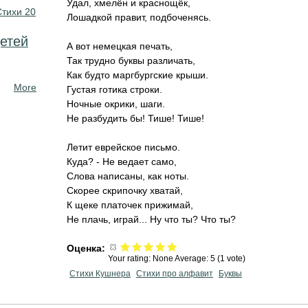
Удал, хмелён и краснощёк,
Стихи 20
Лошадкой правит, подбоченясь.
етей
А вот немецкая печать,
Так трудно буквы различать,
Как будто маргбургские крыши.
More
Густая готика строки.
Ночные окрики, шаги.
Не разбудить бы! Тише! Тише!
Летит еврейское письмо.
Куда? - Не ведает само,
Слова написаны, как ноты.
Скорее скрипочку хватай,
К щеке платочек прижимай,
Не плачь, играй... Ну что ты? Что ты?
Оценка:
Your rating:
None
Average:
5
(
1
vote)
Стихи Кушнера
Стихи про алфавит
Буквы