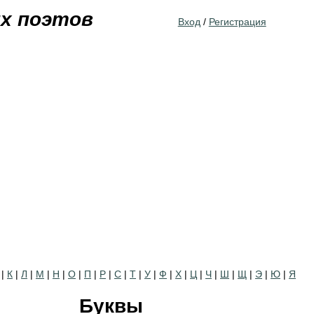
Jump to navigation
их поэтов
Вход
/
Регистрация
|
К
|
Л
|
М
|
Н
|
О
|
П
|
Р
|
С
|
Т
|
У
|
Ф
|
Х
|
Ц
|
Ч
|
Ш
|
Щ
|
Э
|
Ю
|
Я
Буквы