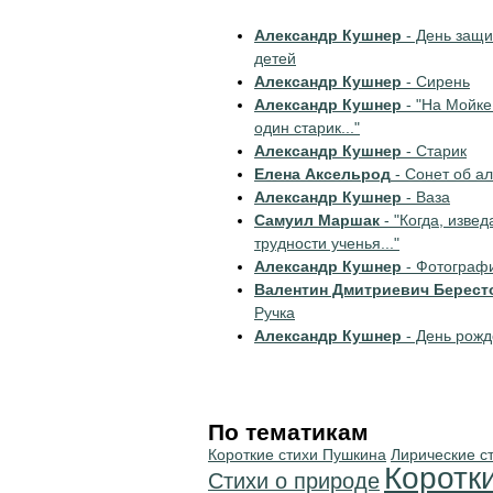
Александр Кушнер
- День защ
детей
Александр Кушнер
- Сирень
Александр Кушнер
- "На Мойке
один старик..."
Александр Кушнер
- Старик
Елена Аксельрод
- Сонет об а
Александр Кушнер
- Ваза
Самуил Маршак
- "Когда, извед
трудности ученья..."
Александр Кушнер
- Фотограф
Валентин Дмитриевич Берест
Ручка
Александр Кушнер
- День рож
По тематикам
Короткие стихи Пушкина
Лирические с
Коротк
Стихи о природе