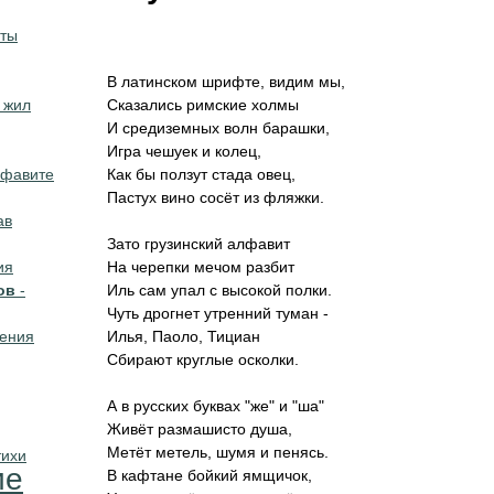
иты
В латинском шрифте, видим мы,
 жил
Сказались римские холмы
И средиземных волн барашки,
Игра чешуек и колец,
лфавите
Как бы ползут стада овец,
Пастух вино сосёт из фляжки.
ав
Зато грузинский алфавит
ия
На черепки мечом разбит
ов
-
Иль сам упал с высокой полки.
Чуть дрогнет утренний туман -
дения
Илья, Паоло, Тициан
Сбирают круглые осколки.
А в русских буквах "же" и "ша"
Живёт размашисто душа,
Метёт метель, шумя и пенясь.
тихи
ие
В кафтане бойкий ямщичок,