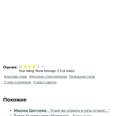
Оценка:
Your rating:
None
Average:
2.5
(
4
votes)
Короткие стихи
Неполное стихотворение
Печальные стихи
Стихи о кладбище
Стихи о смерти
Похожие
Марина Цветаева
- "А всё же спорить и петь устанет..."
Тарас Григорьевич Шевченко
- Завещание