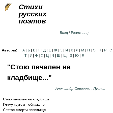
Jump to navigation
Стихи
русских
поэтов
Вход
/
Регистрация
Авторы:
А
|
Б
|
В
|
Г
|
Д
|
Е
|
Ж
|
З
|
И
|
К
|
Л
|
М
|
Н
|
О
|
П
|
Р
|
С
|
Т
|
У
|
Ф
|
Х
|
Ц
|
Ч
|
Ш
|
Щ
|
Э
|
Ю
|
Я
"Стою печален на
кладбище..."
Александр Сергеевич Пушкин
Стою печален на кладбище.
Гляжу кругом - обнажено
Святое смерти пепелище