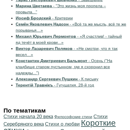
Марина Цветаева
- "Это жизнь моя пропела –
провыла..."
Иосиф Бродский
- Критерии
Семён Яковлевич Надсон
- «Всё та же мысль, всё те же
порыванья…»
Михаил Юрьевич Лермонтов
- «Я счастлив! - тайный
яд течёт в моей крови...»
Виктор Лазаревич Поляков
- «Не смотри, что я так
весел…»
Константин Дмитриевич Бальмонт
- Осень ("На
кладбище старом пустынном, где я схоронил все
надежды...")
Александр Сергеевич Пушкин
- К письму
Терентiй Травнiкъ
- Гугушатия. 28-й год
По тематикам
Cтихи начала 20 века
Cтихи
Философские стихи
Короткие
Серебряного века
Стихи о любви