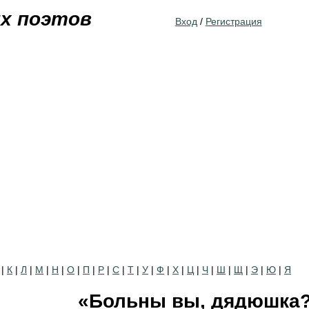
Jump to navigation
их поэтов
Вход
/
Регистрация
|
К
|
Л
|
М
|
Н
|
О
|
П
|
Р
|
С
|
Т
|
У
|
Ф
|
Х
|
Ц
|
Ч
|
Ш
|
Щ
|
Э
|
Ю
|
Я
«Больны вы, дядюшка?