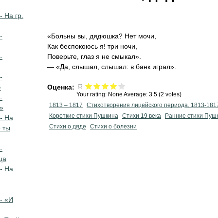
- На гр.
-
«Больны вы, дядюшка? Нет мочи,
Как беспокоюсь я! три ночи,
-
Поверьте, глаз я не смыкал».
— «Да, слышал, слышал: в банк играл».
-
»
Оценка:
Your rating:
None
Average:
3.5
(
2
votes)
-
1813 – 1817
Стихотворения лицейского периода, 1813-181
»
Короткие стихи Пушкина
Стихи 19 века
Ранние стихи Пуш
- На
Стихи о дяде
Стихи о болезни
 ты
-
ца
- На
- «И