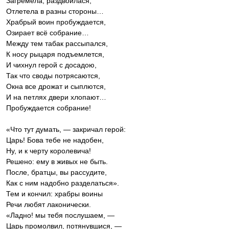
Загремела, раздвоилася,
Отлетела в разны стороны…
Храбрый воин пробуждается,
Озирает всё собрание…
Между тем табак рассыпался,
К носу рыцаря подъемлется,
И чихнул герой с досадою,
Так что своды потрясаются,
Окна все дрожат и сыплются,
И на петлях двери хлопают…
Пробуждается собрание!
«Что тут думать, — закричал герой:
Царь! Бова тебе не надобен,
Ну, и к черту королевича!
Решено: ему в живых не быть.
После, братцы, вы рассудите,
Как с ним надобно разделаться».
Тем и кончил: храбры воины
Речи любят лаконически.
«Ладно! мы тебя послушаем, —
Царь промолвил, потянувшися, —