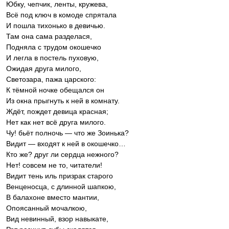
Юбку, чепчик, ленты, кружева,
Всё под ключ в комоде спрятала
И пошла тихонько в девичью.
Там она сама разделася,
Подняла с трудом окошечко
И легла в постель пуховую,
Ожидая друга милого,
Светозара, пажа царского:
К тёмной ночке обещался он
Из окна прыгнуть к ней в комнату.
Ждёт, пождет девица красная;
Нет как нет всё друга милого.
Чу! бьёт полночь — что же Зоинька?
Видит — входят к ней в окошечко…
Кто же? друг ли сердца нежного?
Нет! совсем не то, читатели!
Видит тень иль призрак старого
Венценосца, с длинной шапкою,
В балахоне вместо мантии,
Опоясанный мочалкою,
Вид невинный, взор навыкате,