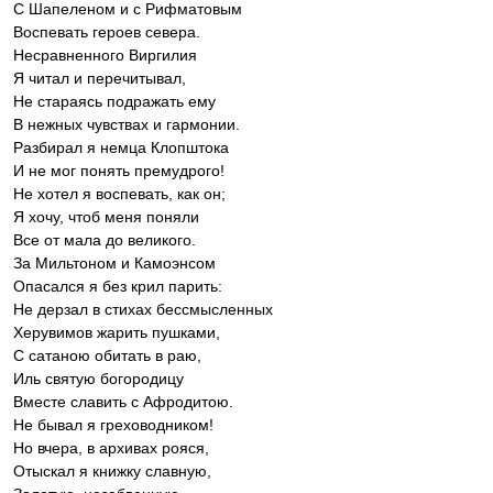
С Шапеленом и с Рифматовым
Воспевать героев севера.
Несравненного Виргилия
Я читал и перечитывал,
Не стараясь подражать ему
В нежных чувствах и гармонии.
Разбирал я немца Клопштока
И не мог понять премудрого!
Не хотел я воспевать, как он;
Я хочу, чтоб меня поняли
Все от мала до великого.
За Мильтоном и Камоэнсом
Опасался я без крил парить:
Не дерзал в стихах бессмысленных
Херувимов жарить пушками,
С сатаною обитать в раю,
Иль святую богородицу
Вместе славить с Афродитою.
Не бывал я греховодником!
Но вчера, в архивах рояся,
Отыскал я книжку славную,