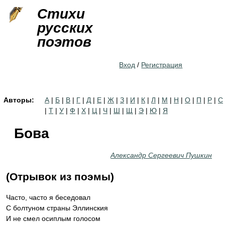
Jump to navigation
Стихи
русских
поэтов
Вход
/
Регистрация
Авторы:
А
|
Б
|
В
|
Г
|
Д
|
Е
|
Ж
|
З
|
И
|
К
|
Л
|
М
|
Н
|
О
|
П
|
Р
|
С
|
Т
|
У
|
Ф
|
Х
|
Ц
|
Ч
|
Ш
|
Щ
|
Э
|
Ю
|
Я
Бова
Александр Сергеевич Пушкин
(Отрывок из поэмы)
Часто, часто я беседовал
С болтуном страны Эллинския
И не смел осиплым голосом