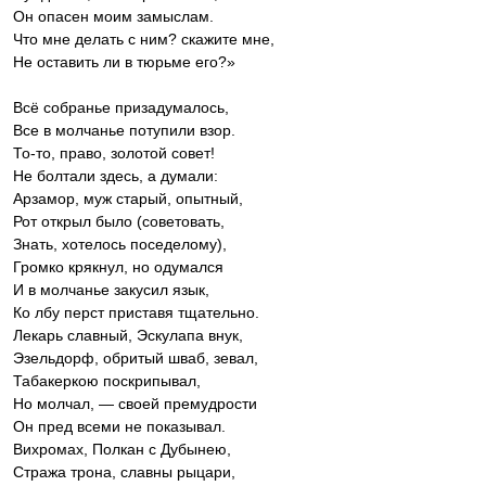
Он опасен моим замыслам.
Что мне делать с ним? скажите мне,
Не оставить ли в тюрьме его?»
Всё собранье призадумалось,
Все в молчанье потупили взор.
То-то, право, золотой совет!
Не болтали здесь, а думали:
Арзамор, муж старый, опытный,
Рот открыл было (советовать,
Знать, хотелось поседелому),
Громко крякнул, но одумался
И в молчанье закусил язык,
Ко лбу перст приставя тщательно.
Лекарь славный, Эскулапа внук,
Эзельдорф, обритый шваб, зевал,
Табакеркою поскрипывал,
Но молчал, — своей премудрости
Он пред всеми не показывал.
Вихромах, Полкан с Дубынею,
Стража трона, славны рыцари,