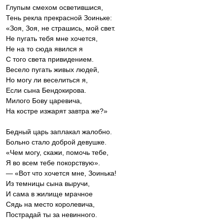
Глупым смехом осветившися,
Тень рекла прекрасной Зоиньке:
«Зоя, Зоя, не страшись, мой свет.
Не пугать тебя мне хочется,
Не на то сюда явился я
С того света привидением.
Весело пугать живых людей,
Но могу ли веселиться я,
Если сына Бендокирова.
Милого Бову царевича,
На костре изжарят завтра же?»
Бедный царь заплакал жалобно.
Больно стало доброй девушке.
«Чем могу, скажи, помочь тебе,
Я во всем тебе покорствую».
— «Вот что хочется мне, Зоинька!
Из темницы сына выручи,
И сама в жилище мрачное
Сядь на место королевича,
Пострадай ты за невинного.