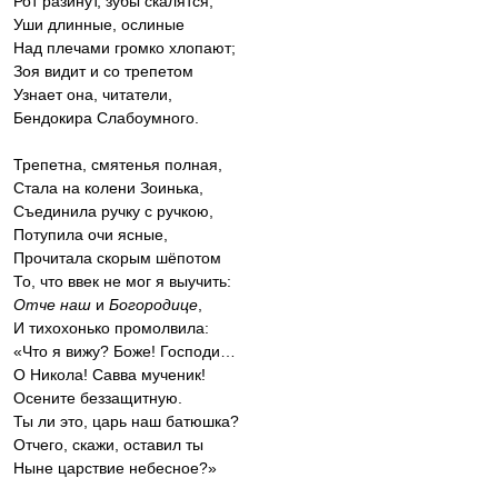
Рот разинут, зубы скалятся,
Уши длинные, ослиные
Над плечами громко хлопают;
Зоя видит и со трепетом
Узнает она, читатели,
Бендокира Слабоумного.
Трепетна, смятенья полная,
Стала на колени Зоинька,
Съединила ручку с ручкою,
Потупила очи ясные,
Прочитала скорым шёпотом
То, что ввек не мог я выучить:
Отче наш
и
Богородице
,
И тихохонько промолвила:
«Что я вижу? Боже! Господи…
О Никола! Савва мученик!
Осените беззащитную.
Ты ли это, царь наш батюшка?
Отчего, скажи, оставил ты
Ныне царствие небесное?»