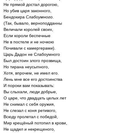
Не прямой достал дорогою,
Но убив царя законного,
Бендокира
Слабоумного
.
(Так, бывало, верноподданны
Величали королей своих,
Если короли беспечные
Не в постеле и не ночкою
Почивали с камергерами).
Царь Дадон не Слабоумного
Был достоин злого прозвища,
Но тирана неусыпного,
Хотя, впрочем, не имел его.
Лень мне все его достоинства
И пороки вам показывать:
Вы слыхали, люди добрые,
О царе, что двадцать целых лет
Не снимал с себя оружия,
Не слезал с коня ретивого,
Всюду пролетал с победой,
Мир крещёный потопил в крови,
Не щадил и некрещеного,