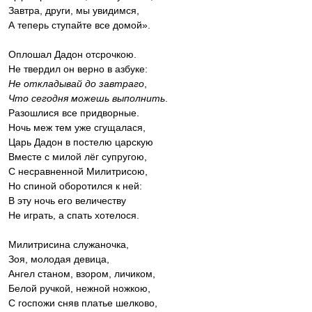
Завтра, други, мы увидимся,
А теперь ступайте все домой».
Оплошал Дадон отсрочкою.
Не твердил он верно в азбуке:
Не откладывай до завтраго
,
Что сегодня можешь выполнить
.
Разошлися все придворные.
Ночь меж тем уже сгущалася,
Царь Дадон в постелю царскую
Вместе с милой лёг супругою,
С несравненной Милитрисою,
Но спиной оборотился к ней:
В эту ночь его величеству
Не играть, а спать хотелося.
Милитрисина служаночка,
Зоя, молодая девица,
Ангел станом, взором, личиком,
Белой ручкой, нежной ножкою,
С госпожи сняв платье шелково,