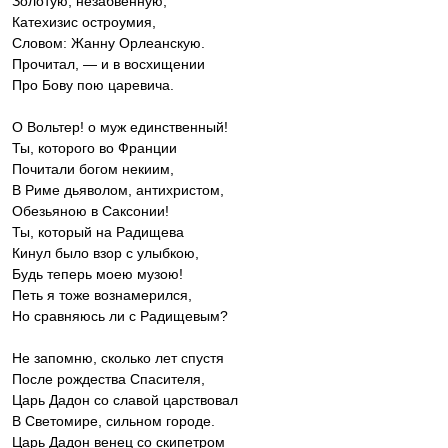
Золотую, незабвенную,
Катехизис остроумия,
Словом: Жанну Орлеанскую.
Прочитал, — и в восхищении
Про Бову пою царевича.
О Вольтер! о муж единственный!
Ты, которого во Франции
Почитали богом некиим,
В Риме дьяволом, антихристом,
Обезьяною в Саксонии!
Ты, который на Радищева
Кинул было взор с улыбкою,
Будь теперь моею музою!
Петь я тоже вознамерился,
Но сравняюсь ли с Радищевым?
Не запомню, сколько лет спустя
После рождества Спасителя,
Царь Дадон со славой царствовал
В Светомире, сильном городе.
Царь Дадон венец со скипетром