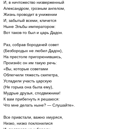
И, в ничтожество низверженный
Александром, грозным ангелом,
Жизнь проводит в унижении
И, забытый всеми, кличется
Ныне Эльбы императором:
Вот таков-то был и царь Дадон.
Раз, собрав бородачей совет
(Безбородых не любил Дадон),
На престоле пригорюнившись,
Произнёс он им такую речь:
«Вы, которые советами
Облегчили тяжесть скипетра,
Усладили участь царскую
(Не горька она была ему),
Мудрые друзья, сподвижники!
К вам прибегнуть я решаюся:
Что мне делать ныне? — Слушайте».
Все привстали, важно хмуряся,
Низко, низко поклонилися