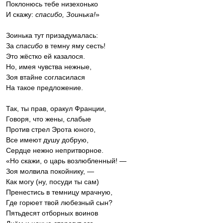
Поклонюсь тебе низехонько
И скажу:
спасибо, Зоинька!
»
Зоинька тут призадумалась:
За
спасибо
в темну яму сесть!
Это жёстко ей казалося.
Но, имея чувства нежные,
Зоя втайне согласилася
На такое предложение.
Так, ты прав, оракул Франции,
Говоря, что жены, слабые
Против стрел Эрота юного,
Все имеют душу добрую,
Сердце нежно непритворное.
«Но скажи, о царь возлюбленный! —
Зоя молвила покойнику, —
Как могу (ну, посуди ты сам)
Пренестись в темницу мрачную,
Где горюет твой любезный сын?
Пятьдесят отборных воинов