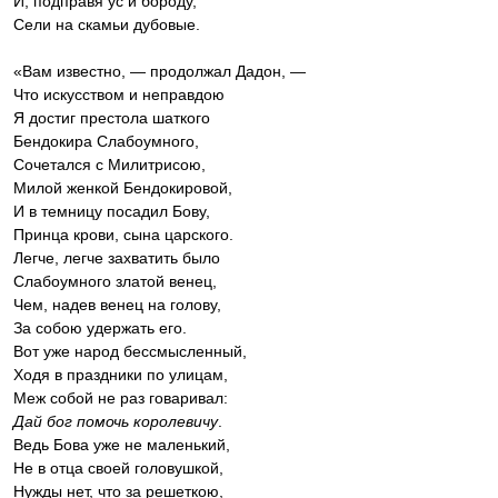
И, подправя ус и бороду,
Сели на скамьи дубовые.
«Вам известно, — продолжал Дадон, —
Что искусством и неправдою
Я достиг престола шаткого
Бендокира Слабоумного,
Сочетался с Милитрисою,
Милой женкой Бендокировой,
И в темницу посадил Бову,
Принца крови, сына царского.
Легче, легче захватить было
Слабоумного златой венец,
Чем, надев венец на голову,
За собою удержать его.
Вот уже народ бессмысленный,
Ходя в праздники по улицам,
Меж собой не раз говаривал:
Дай бог помочь королевичу
.
Ведь Бова уже не маленький,
Не в отца своей головушкой,
Нужды нет, что за решеткою,