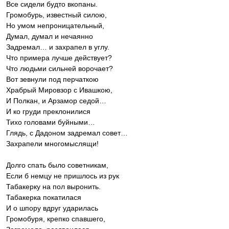
Все сидели будто вкопаны.
Громобурь, известный силою,
Но умом непроницательный,
Думал, думал и нечаянно
Задремал… и захрапел в углу.
Что примера лучше действует?
Что людьми сильней ворочает?
Вот зевнули под перчаткою
Храбрый Мировзор с Ивашкою,
И Полкан, и Арзамор седой…
И ко груди преклонилися
Тихо головами буйными…
Глядь, с Дадоном задремал совет…
Захрапели многомыслящи!
Долго спать было советникам,
Если б немцу не пришлось из рук
Табакерку на пол выронить.
Табакерка покатилася
И о шпору вдруг ударилась
Громобуря, крепко спавшего,