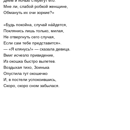
Днём и ночью стерегут его.
Мне ли, слабой робкой женщине,
Обмануть их очи зоркие?»
«Будь покойна, случай на́йдется,
Поклянись лишь только, милая,
Не отвергнуть сего случая,
Если сам тебе представится».
— «Я клянусь!» — сказала девица.
Вмиг исчезло привидение,
Из окошка быстро вылетев.
Воздыхая тихо, Зоинька
Опустила тут окошечко
И, в постели успокоившись,
Скоро, скоро сном забылася.