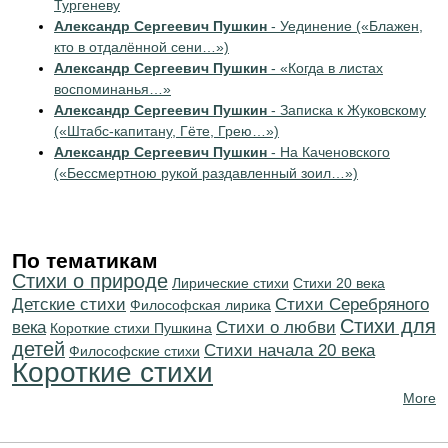
Тургеневу
Александр Сергеевич Пушкин
- Уединение («Блажен,
кто в отдалённой сени…»)
Александр Сергеевич Пушкин
- «Когда в листах
воспоминанья…»
Александр Сергеевич Пушкин
- Записка к Жуковскому
(«Штабс-капитану, Гёте, Грею…»)
Александр Сергеевич Пушкин
- На Каченовского
(«Бессмертною рукой раздавленный зоил…»)
По тематикам
Стихи о природе
Лирические стихи
Стихи 20 века
Детские стихи
Cтихи Серебряного
Философская лирика
Стихи для
века
Стихи о любви
Короткие стихи Пушкина
детей
Cтихи начала 20 века
Философские стихи
Короткие стихи
More