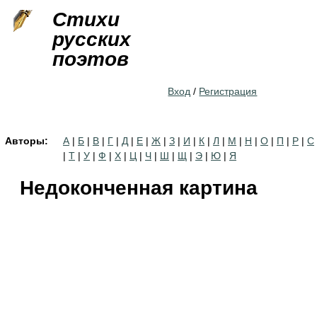
Jump to navigation
Стихи
русских
поэтов
Вход
/
Регистрация
Авторы:
А
|
Б
|
В
|
Г
|
Д
|
Е
|
Ж
|
З
|
И
|
К
|
Л
|
М
|
Н
|
О
|
П
|
Р
|
С
|
Т
|
У
|
Ф
|
Х
|
Ц
|
Ч
|
Ш
|
Щ
|
Э
|
Ю
|
Я
Недоконченная картина