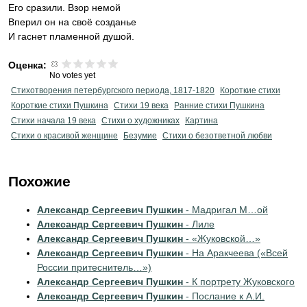
Его сразили. Взор немой
Вперил он на своё созданье
И гаснет пламенной душой.
Оценка:
No votes yet
Стихотворения петербургского периода, 1817-1820
Короткие стихи
Короткие стихи Пушкина
Стихи 19 века
Ранние стихи Пушкина
Cтихи начала 19 века
Стихи о художниках
Картина
Стихи о красивой женщине
Безумие
Стихи о безответной любви
Похожие
Александр Сергеевич Пушкин
- Мадригал М…ой
Александр Сергеевич Пушкин
- Лиле
Александр Сергеевич Пушкин
- «Жуковской…»
Александр Сергеевич Пушкин
- На Аракчеева («Всей
России притеснитель…»)
Александр Сергеевич Пушкин
- К портрету Жуковского
Александр Сергеевич Пушкин
- Послание к А.И.