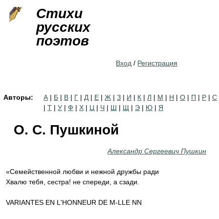
Jump to navigation
Стихи
русских
поэтов
Вход
/
Регистрация
Авторы:
А
|
Б
|
В
|
Г
|
Д
|
Е
|
Ж
|
З
|
И
|
К
|
Л
|
М
|
Н
|
О
|
П
|
Р
|
С
|
Т
|
У
|
Ф
|
Х
|
Ц
|
Ч
|
Ш
|
Щ
|
Э
|
Ю
|
Я
О. С. Пушкиной
Александр Сергеевич Пушкин
«Семейственной любви и нежной дружбы ради
Хвалю тебя, сестра! не спереди, а сзади.
VARIANTES EN L'HONNEUR DE M-LLE NN