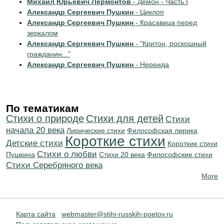
Михаил Юрьевич Лермонтов
- Демон - Часть I
Александр Сергеевич Пушкин
- Циклоп
Александр Сергеевич Пушкин
- Красавица перед
зеркалом
Александр Сергеевич Пушкин
- "Критон, роскошный
гражданин..."
Александр Сергеевич Пушкин
- Нереида
По тематикам
Стихи о природе
Стихи для детей
Cтихи
начала 20 века
Лирические стихи
Философская лирика
Короткие стихи
Детские стихи
Короткие стихи
Стихи о любви
Пушкина
Стихи 20 века
Философские стихи
Cтихи Серебряного века
More
Карта сайта
webmaster@stihi-russkih-poetov.ru