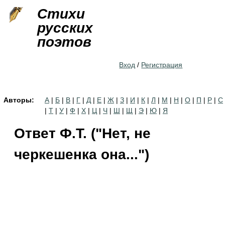
Jump to navigation
Стихи
русских
поэтов
Вход
/
Регистрация
Авторы:
А
|
Б
|
В
|
Г
|
Д
|
Е
|
Ж
|
З
|
И
|
К
|
Л
|
М
|
Н
|
О
|
П
|
Р
|
С
|
Т
|
У
|
Ф
|
Х
|
Ц
|
Ч
|
Ш
|
Щ
|
Э
|
Ю
|
Я
Ответ Ф.Т. ("Нет, не
черкешенка она...")