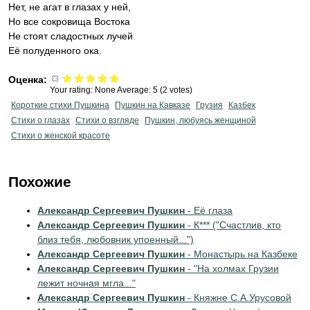
Нет, не агат в глазах у ней,
Но все сокровища Востока
Не стоят сладостных лучей
Её полуденного ока.
Оценка:
Your rating:
None
Average:
5
(
2
votes)
Короткие стихи Пушкина
Пушкин на Кавказе
Грузия
Казбек
Стихи о глазах
Стихи о взгляде
Пушкин, любуясь женщиной
Стихи о женской красоте
Похожие
Александр Сергеевич Пушкин
- Её глаза
Александр Сергеевич Пушкин
- К*** ("Счастлив, кто
близ тебя, любовник упоенный...")
Александр Сергеевич Пушкин
- Монастырь на Казбеке
Александр Сергеевич Пушкин
- "На холмах Грузии
лежит ночная мгла..."
Александр Сергеевич Пушкин
- Княжне С.А.Урусовой