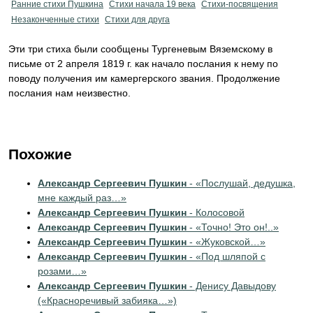
Ранние стихи Пушкина
Cтихи начала 19 века
Стихи-посвящения
Незаконченные стихи
Стихи для друга
Эти три стиха были сообщены Тургеневым Вяземскому в
письме от 2 апреля 1819 г. как начало послания к нему по
поводу получения им камергерского звания. Продолжение
послания нам неизвестно.
Похожие
Александр Сергеевич Пушкин
- «Послушай, дедушка,
мне каждый раз…»
Александр Сергеевич Пушкин
- Колосовой
Александр Сергеевич Пушкин
- «Точно! Это он!..»
Александр Сергеевич Пушкин
- «Жуковской…»
Александр Сергеевич Пушкин
- «Под шляпой с
розами…»
Александр Сергеевич Пушкин
- Денису Давыдову
(«Красноречивый забияка…»)