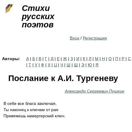
Jump to navigation
Стихи
русских
поэтов
Вход
/
Регистрация
Авторы:
А
|
Б
|
В
|
Г
|
Д
|
Е
|
Ж
|
З
|
И
|
К
|
Л
|
М
|
Н
|
О
|
П
|
Р
|
С
|
Т
|
У
|
Ф
|
Х
|
Ц
|
Ч
|
Ш
|
Щ
|
Э
|
Ю
|
Я
Послание к А.И. Тургеневу
Александр Сергеевич Пушкин
В себе все блага заключая,
Ты наконец к ключам от рая
Привяжешь камергерский ключ.