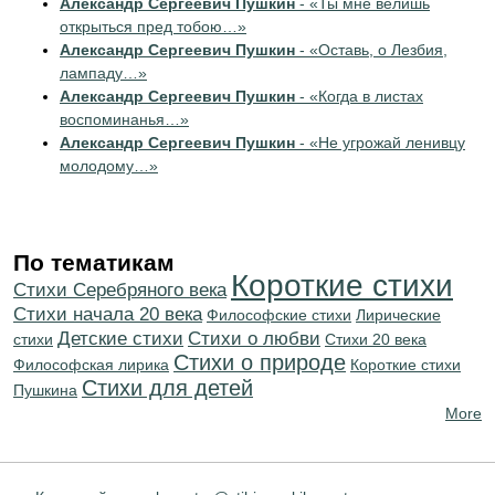
Александр Сергеевич Пушкин
- «Ты мне велишь
открыться пред тобою…»
Александр Сергеевич Пушкин
- «Оставь, о Лезбия,
лампаду…»
Александр Сергеевич Пушкин
- «Когда в листах
воспоминанья…»
Александр Сергеевич Пушкин
- «Не угрожай ленивцу
молодому…»
По тематикам
Короткие стихи
Cтихи Серебряного века
Cтихи начала 20 века
Философские стихи
Лирические
Детские стихи
Стихи о любви
стихи
Стихи 20 века
Стихи о природе
Философская лирика
Короткие стихи
Стихи для детей
Пушкина
More