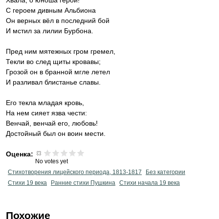
Хвала, о юноша герой!
С героем дивным Альбиона
Он верных вёл в последний бой
И мстил за лилии Бурбона.
Пред ним мятежных гром гремел,
Текли во след щиты кровавы;
Грозой он в бранной мгле летел
И разливал блистанье славы.
Его текла младая кровь,
На нем сияет язва чести:
Венчай, венчай его, любовь!
Достойный был он воин мести.
Оценка:
No votes yet
Стихотворения лицейского периода, 1813-1817
Без категории
Стихи 19 века
Ранние стихи Пушкина
Cтихи начала 19 века
Похожие