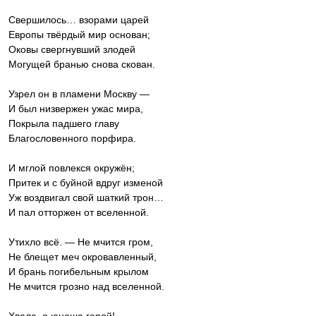
Свершилось… взорами царей
Европы твёрдый мир основан;
Оковы свергнувший злодей
Могущей бранью снова скован.
Узрел он в пламени Москву —
И был низвержен ужас мира,
Покрыла падшего главу
Благословенного порфира.
И мглой повлекся окружён;
Притек и с буйной вдруг изменой
Уж воздвигал свой шаткий трон…
И пал отторжен от вселенной.
Утихло всё. — Не мчится гром,
Не блещет меч окровавленный,
И брань погибельным крылом
Не мчится грозно над вселенной.