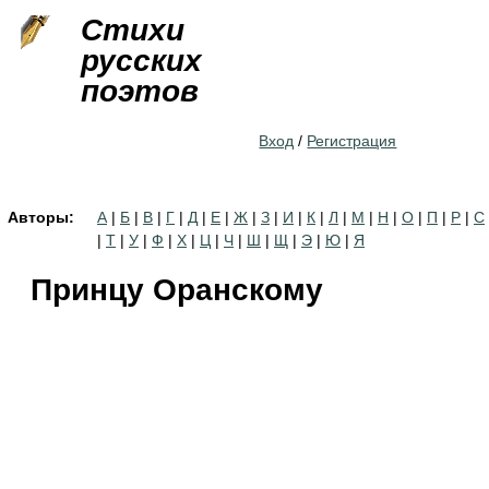
Jump to navigation
Стихи
русских
поэтов
Вход
/
Регистрация
Авторы:
А
|
Б
|
В
|
Г
|
Д
|
Е
|
Ж
|
З
|
И
|
К
|
Л
|
М
|
Н
|
О
|
П
|
Р
|
С
|
Т
|
У
|
Ф
|
Х
|
Ц
|
Ч
|
Ш
|
Щ
|
Э
|
Ю
|
Я
Принцу Оранскому