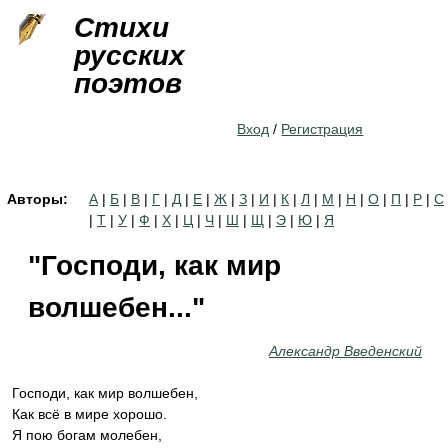
Jump to navigation
Стихи
русских
поэтов
Вход
/
Регистрация
Авторы:
А
|
Б
|
В
|
Г
|
Д
|
Е
|
Ж
|
З
|
И
|
К
|
Л
|
М
|
Н
|
О
|
П
|
Р
|
С
|
Т
|
У
|
Ф
|
Х
|
Ц
|
Ч
|
Ш
|
Щ
|
Э
|
Ю
|
Я
"Господи, как мир
волшебен..."
Александр Введенский
Господи, как мир волшебен,
Как всё в мире хорошо.
Я пою богам молебен,