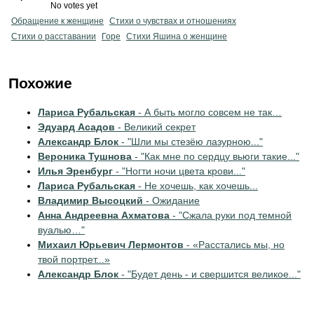
No votes yet
Обращение к женщине
Стихи о чувствах и отношениях
Стихи о расставании
Горе
Стихи Яшина о женщине
Похожие
Лариса Рубальская
- А быть могло совсем не так…
Эдуард Асадов
- Великий секрет
Александр Блок
- "Шли мы стезёю лазурною..."
Вероника Тушнова
- "Как мне по сердцу вьюги такие..."
Илья Эренбург
- "Ногти ночи цвета крови..."
Лариса Рубальская
- Не хочешь, как хочешь...
Владимир Высоцкий
- Ожидание
Анна Андреевна Ахматова
- "Сжала руки под темной
вуалью…"
Михаил Юрьевич Лермонтов
- «Расстались мы, но
твой портрет...»
Александр Блок
- "Будет день - и свершится великое..."