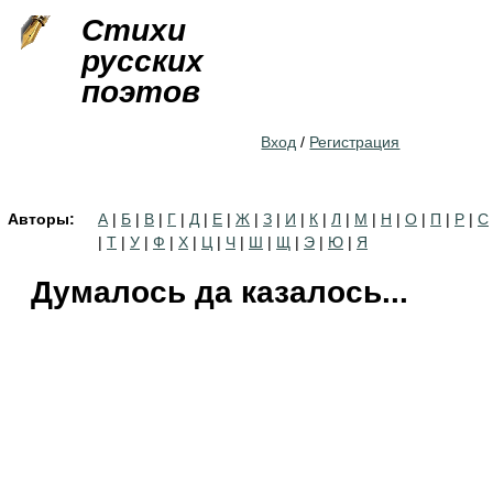
Jump to navigation
Стихи
русских
поэтов
Вход
/
Регистрация
Авторы:
А
|
Б
|
В
|
Г
|
Д
|
Е
|
Ж
|
З
|
И
|
К
|
Л
|
М
|
Н
|
О
|
П
|
Р
|
С
|
Т
|
У
|
Ф
|
Х
|
Ц
|
Ч
|
Ш
|
Щ
|
Э
|
Ю
|
Я
Думалось да казалось...