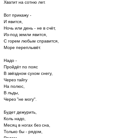
Хватит на сотню лет.
Вот прикажу -
И явится,
Ночь или день - не в счёт,
Из-под земли явится,
С горем любым справится,
Море переплывёт.
Надо -
Пройдёт по пояс
В звёздном сухом снегу,
Через тайгу
На полюс,
В льды,
Через "не могу".
Будет дежурить,
Коль надо,
Месяц в ногах без сна,
Только бы - рядом,