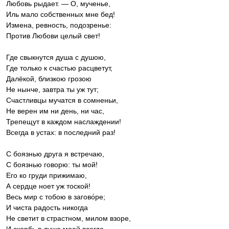
Любовь рыдает. — О, мученье,
Иль мало собственных мне бед!
Измена, ревность, подозренье:
Против Любови целый свет!
Где свыкнутся душа с душою,
Где только к счастью расцветут,
Далёкой, близкою грозою
Не нынче, завтра ты уж тут;
Счастливцы мучатся в сомненьи,
Не верен им ни день, ни час,
Трепещут в каждом наслаждении!
Всегда в устах: в последний раз!
С боязнью друга я встречаю,
С боязнью говорю: ты мой!
Его ко груди прижимаю,
А сердце ноет уж тоской!
Весь мир с тобою в загово́ре;
И чиста радость никогда
Не светит в страстном, милом взоре,