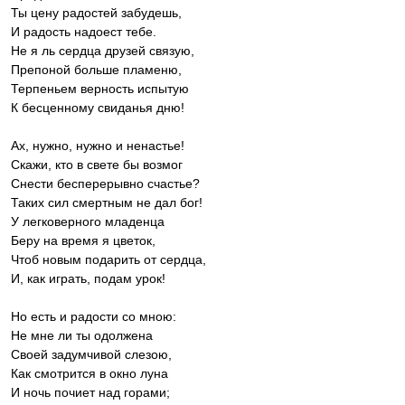
Ты цену радостей забудешь,
И радость надоест тебе.
Не я ль сердца друзей связую,
Препоной больше пламеню,
Терпеньем верность испытую
К бесценному свиданья дню!
Ах, нужно, нужно и ненастье!
Скажи, кто в свете бы возмог
Снести бесперерывно счастье?
Таких сил смертным не дал бог!
У легковерного младенца
Беру на время я цветок,
Чтоб новым подарить от сердца,
И, как играть, подам урок!
Но есть и радости со мною:
Не мне ли ты одолжена
Своей задумчивой слезою,
Как смотрится в окно луна
И ночь почиет над горами;