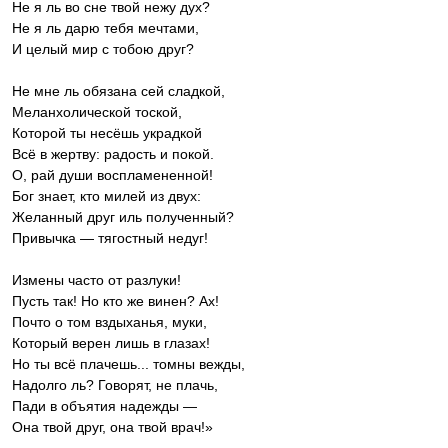
Не я ль во сне твой нежу дух?
Не я ль дарю тебя мечтами,
И целый мир с тобою друг?
Не мне ль обязана сей сладкой,
Меланхолической тоской,
Которой ты несёшь украдкой
Всё в жертву: радость и покой.
О, рай души воспламененной!
Бог знает, кто милей из двух:
Желанный друг иль полученный?
Привычка — тягостный недуг!
Измены часто от разлуки!
Пусть так! Но кто же винен? Ах!
Почто о том вздыханья, муки,
Который верен лишь в глазах!
Но ты всё плачешь... томны вежды,
Надолго ль? Говорят, не плачь,
Пади в объятия надежды —
Она твой друг, она твой врач!»