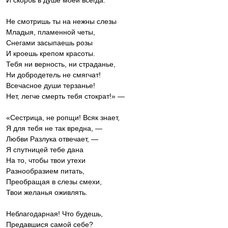
И скорбь в душе моей всегда.
Не смотришь ты на нежны слезы
Младыя, пламенной четы,
Снегами засыпаешь розы
И кроешь крепом красоты.
Тебя ни верность, ни страданье,
Ни добродетель не смягчат!
Всечасное души терзанье!
Нет, легче смерть тебя стократ!» —
«Сестрица, не ропщи! Всяк знает,
Я для тебя не так вредна, —
Любви Разлука отвечает, —
Я спутницей тебе дана
На то, чтобы твои утехи
Разнообразием питать,
Преобращая в слезы смехи,
Твои желанья оживлять.
Неблагодарная! Что будешь,
Предавшися самой себе?