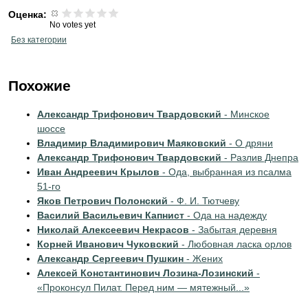
Оценка:
No votes yet
Без категории
Похожие
Александр Трифонович Твардовский
- Минское
шоссе
Владимир Владимирович Маяковский
- О дряни
Александр Трифонович Твардовский
- Разлив Днепра
Иван Андреевич Крылов
- Ода, выбранная из псалма
51-го
Яков Петрович Полонский
- Ф. И. Тютчеву
Василий Васильевич Капнист
- Ода на надежду
Николай Алексеевич Некрасов
- Забытая деревня
Корней Иванович Чуковский
- Любовная ласка орлов
Александр Сергеевич Пушкин
- Жених
Алексей Константинович Лозина-Лозинский
-
«Проконсул Пилат. Перед ним — мятежный...»