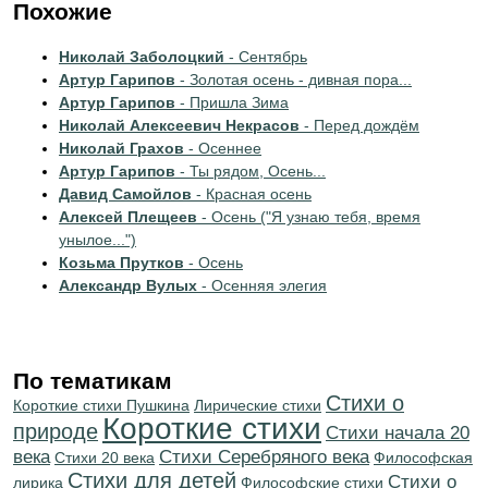
Похожие
Николай Заболоцкий
- Сентябрь
Артур Гарипов
- Золотая осень - дивная пора...
Артур Гарипов
- Пришла Зима
Николай Алексеевич Некрасов
- Перед дождём
Николай Грахов
- Осеннее
Артур Гарипов
- Ты рядом, Осень...
Давид Самойлов
- Красная осень
Алексей Плещеев
- Осень ("Я узнаю тебя, время
унылое...")
Козьма Прутков
- Осень
Александр Вулых
- Осенняя элегия
По тематикам
Стихи о
Короткие стихи Пушкина
Лирические стихи
Короткие стихи
природе
Cтихи начала 20
века
Cтихи Серебряного века
Стихи 20 века
Философская
Стихи для детей
Стихи о
лирика
Философские стихи