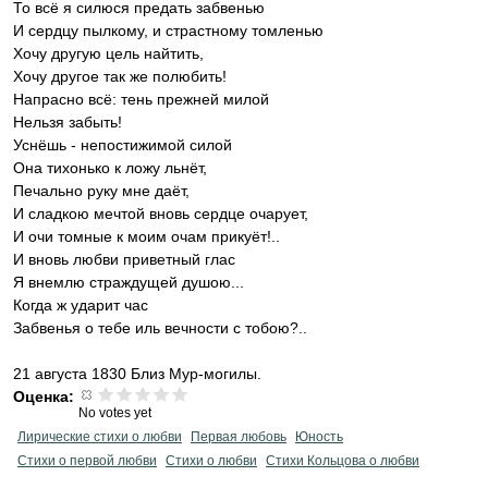
То всё я силюся предать забвенью
И сердцу пылкому, и страстному томленью
Хочу другую цель найтить,
Хочу другое так же полюбить!
Напрасно всё: тень прежней милой
Нельзя забыть!
Уснёшь - непостижимой силой
Она тихонько к ложу льнёт,
Печально руку мне даёт,
И сладкою мечтой вновь сердце очарует,
И очи томные к моим очам прикуёт!..
И вновь любви приветный глас
Я внемлю страждущей душою...
Когда ж ударит час
Забвенья о тебе иль вечности с тобою?..
21 августа 1830 Близ Мур-могилы.
Оценка:
No votes yet
Лирические стихи о любви
Первая любовь
Юность
Стихи о первой любви
Стихи о любви
Стихи Кольцова о любви