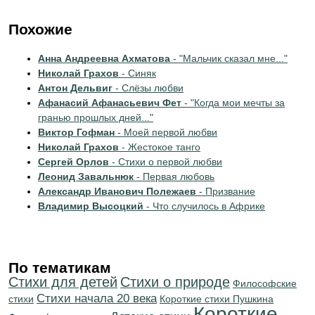
Похожие
Анна Андреевна Ахматова
- "Мальчик сказал мне..."
Николай Грахов
- Синяк
Антон Дельвиг
- Слёзы любви
Афанасий Афанасьевич Фет
- "Когда мои мечты за
гранью прошлых дней..."
Виктор Гофман
- Моей первой любви
Николай Грахов
- Жестокое танго
Сергей Орлов
- Стихи о первой любви
Леонид Завальнюк
- Первая любовь
Александр Иванович Полежаев
- Призвание
Владимир Высоцкий
- Что случилось в Африке
По тематикам
Стихи для детей
Стихи о природе
Философские
Cтихи начала 20 века
стихи
Короткие стихи Пушкина
Короткие