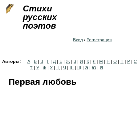
Jump to navigation
Стихи
русских
поэтов
Вход
/
Регистрация
Авторы:
А
|
Б
|
В
|
Г
|
Д
|
Е
|
Ж
|
З
|
И
|
К
|
Л
|
М
|
Н
|
О
|
П
|
Р
|
С
|
Т
|
У
|
Ф
|
Х
|
Ц
|
Ч
|
Ш
|
Щ
|
Э
|
Ю
|
Я
Первая любовь