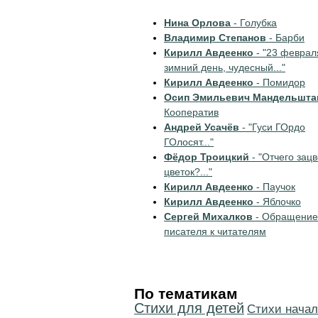
Нина Орлова
- Голубка
Владимир Степанов
- Барби
Кирилл Авдеенко
- "23 феврал
зимний день, чудесный..."
Кирилл Авдеенко
- Помидор
Осип Эмильевич Мандельшта
Кооператив
Андрей Усачёв
- "Гуси ГОрдо
ГОлосят..."
Фёдор Троицкий
- "Отчего зац
цветок?..."
Кирилл Авдеенко
- Паучок
Кирилл Авдеенко
- Яблочко
Сергей Михалков
- Обращение
писателя к читателям
По тематикам
Стихи для детей
Cтихи начал