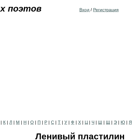
Jump to navigation
их поэтов
Вход
/
Регистрация
|
К
|
Л
|
М
|
Н
|
О
|
П
|
Р
|
С
|
Т
|
У
|
Ф
|
Х
|
Ц
|
Ч
|
Ш
|
Щ
|
Э
|
Ю
|
Я
Ленивый пластилин