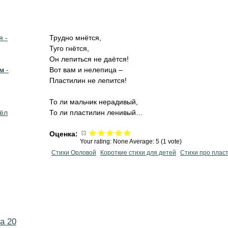
я -
Трудно мнётся,
Туго гнётся,
Он лепиться не даётся!
м
-
Вот вам и нелепица –
Пластилин не лепится!
То ли мальчик нерадивый,
вёл
То ли пластилин ленивый…
Оценка:
Your rating:
None
Average:
5
(
1
vote)
Стихи Орловой
Короткие стихи для детей
Стихи про плас
а 20