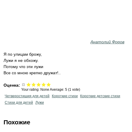
Анатолий Форов
Я по улицам брожу,
Лужи я не обхожу.
Потому что эти лужи
Все со мною крепко дружат!..
Оценка:
Your rating:
None
Average:
5
(
1
vote)
Четверостишия для детей
Короткие стихи
Короткие детские стихи
Стихи для детей
Лужи
Похожие