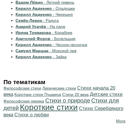
Вадим Лёвин
- Летний ливень
Кирилл Авдеенко
- Оладушки
Кирилл Авдеенко
- Черешня
Семён Левин
- Радуга
Андрей Усачёв
- На папе
Ирина Токмакова
- Кораблик
Анатолий Форов
- Болельщик
Кирилл Авдеенко
- Чеснок-чесночок
Самуил Маршак
- Морской лев
Кирилл Авдеенко
- Зайка
По тематикам
Cтихи начала 20
Философские стихи
Лирические стихи
века
Детские стихи
Короткие стихи Пушкина
Стихи 20 века
Стихи о природе
Стихи для
Философская лирика
Короткие стихи
детей
Cтихи Серебряного
века
Стихи о любви
More