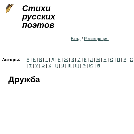
Jump to navigation
Стихи
русских
поэтов
Вход
/
Регистрация
Авторы:
А
|
Б
|
В
|
Г
|
Д
|
Е
|
Ж
|
З
|
И
|
К
|
Л
|
М
|
Н
|
О
|
П
|
Р
|
С
|
Т
|
У
|
Ф
|
Х
|
Ц
|
Ч
|
Ш
|
Щ
|
Э
|
Ю
|
Я
Дружба