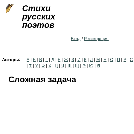
Jump to navigation
Стихи
русских
поэтов
Вход
/
Регистрация
Авторы:
А
|
Б
|
В
|
Г
|
Д
|
Е
|
Ж
|
З
|
И
|
К
|
Л
|
М
|
Н
|
О
|
П
|
Р
|
С
|
Т
|
У
|
Ф
|
Х
|
Ц
|
Ч
|
Ш
|
Щ
|
Э
|
Ю
|
Я
Сложная задача