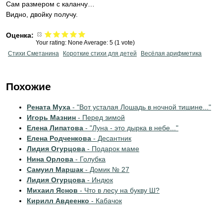
Сам размером с каланчу…
Видно, двойку получу.
Оценка:
Your rating:
None
Average:
5
(
1
vote)
Стихи Сметанина
Короткие стихи для детей
Весёлая арифметика
Похожие
Рената Муха
- "Вот усталая Лошадь в ночной тишине..."
Игорь Мазнин
- Перед зимой
Елена Липатова
- "Луна - это дырка в небе..."
Елена Родченкова
- Десантник
Лидия Огурцова
- Подарок маме
Нина Орлова
- Голубка
Самуил Маршак
- Домик № 27
Лидия Огурцова
- Индюк
Михаил Яснов
- Что в лесу на букву Ш?
Кирилл Авдеенко
- Кабачок