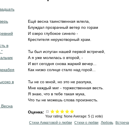
вадцать
верь
Ещё весна таинственная млела,
Блуждал прозрачный ветер по горам
Древний
И озеро глубокое синело -
Крестителя нерукотворный храм.
сть в
."
Ты был испуган нашей первой встречей,
Мальчик
А я уже молилась о второй, -
И вот сегодня снова жаркий вечер...
декабря
Как низко солнце стало над горой...
ысоко в
Ты не со мной, но это не разлука,
Мне каждый миг - торжественная весть.
Я знаю, что в тебе такая мука,
Что ты не можешь слова произнесть.
 Весна
Оценка:
Your rating:
None
Average:
5
(
1
vote)
Стихи Ахматовой о любви
Стихи о любви
Любовь
Встреча