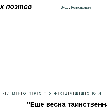
Jump to navigation
их поэтов
Вход
/
Регистрация
|
К
|
Л
|
М
|
Н
|
О
|
П
|
Р
|
С
|
Т
|
У
|
Ф
|
Х
|
Ц
|
Ч
|
Ш
|
Щ
|
Э
|
Ю
|
Я
"Ещё весна таинственна