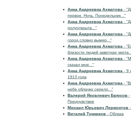
Анна Андреевна Ахматова
- "Д
первое. Ночь. Понедельник..."
Анна Андреевна Ахматова
- "Д
полуоткрыта..."
Анна Андреевна Ахматова
- "
город словно вымер..."
Анна Андреевна Ахматова
- "Е
близости людей заветная черта..
Анна Андреевна Ахматова
- "
сказал мне..."
Анна Андреевна Ахматова
- 9 
1913 года
Анна Андреевна Ахматова
- "В
небе облачко серело..."
Валерий Яковлевич Брюсов
-
Предчувствие
Михаил Юрьевич Лермонтов
-
Виталий Тунников
- Облака