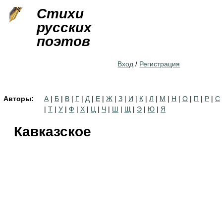
Jump to navigation
Стихи
русских
поэтов
Вход
/
Регистрация
Авторы:
А
|
Б
|
В
|
Г
|
Д
|
Е
|
Ж
|
З
|
И
|
К
|
Л
|
М
|
Н
|
О
|
П
|
Р
|
С
|
Т
|
У
|
Ф
|
Х
|
Ц
|
Ч
|
Ш
|
Щ
|
Э
|
Ю
|
Я
Кавказское