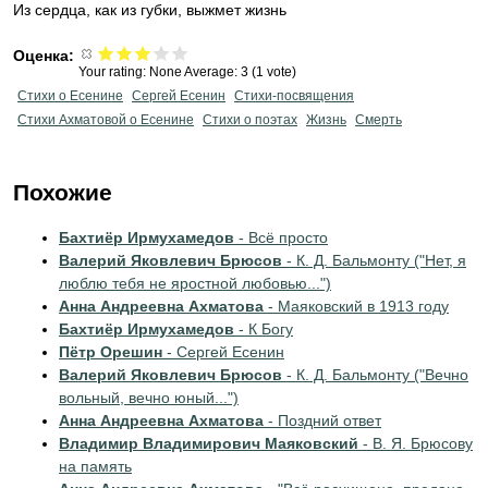
Из сердца, как из губки, выжмет жизнь
Оценка:
Your rating:
None
Average:
3
(
1
vote)
Стихи о Есенине
Сергей Есенин
Стихи-посвящения
Стихи Ахматовой о Есенине
Стихи о поэтах
Жизнь
Смерть
Похожие
Бахтиёр Ирмухамедов
- Всё просто
Валерий Яковлевич Брюсов
- К. Д. Бальмонту ("Нет, я
люблю тебя не яростной любовью...")
Анна Андреевна Ахматова
- Маяковский в 1913 году
Бахтиёр Ирмухамедов
- К Богу
Пётр Орешин
- Сергей Есенин
Валерий Яковлевич Брюсов
- К. Д. Бальмонту ("Вечно
вольный, вечно юный...")
Анна Андреевна Ахматова
- Поздний ответ
Владимир Владимирович Маяковский
- В. Я. Брюсову
на память