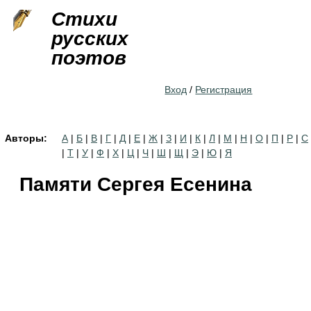
Jump to navigation
Стихи
русских
поэтов
Вход
/
Регистрация
Авторы:
А
|
Б
|
В
|
Г
|
Д
|
Е
|
Ж
|
З
|
И
|
К
|
Л
|
М
|
Н
|
О
|
П
|
Р
|
С
|
Т
|
У
|
Ф
|
Х
|
Ц
|
Ч
|
Ш
|
Щ
|
Э
|
Ю
|
Я
Памяти Сергея Есенина