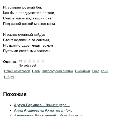
И, ускоряя ровный бег,
Как бы в предчувствии погони,
Сквозь мягко падающий снег
Под синей сеткой мчатся кони.
И раззолоченный гайдук
Стоит недвижно за санями,
И странно царь глядит вокруг
Пустыми светлыми глазами.
Оценка:
No votes yet
Стихи Ахматовой
Царь
Философская лирика
Снежинки
Снег
Кони
Гайдук
Похожие
Артур Гарипов
- Зимнее утро...
Анна Андреевна Ахматова
- Эхо
Александр Вертинский
- Дым без огня