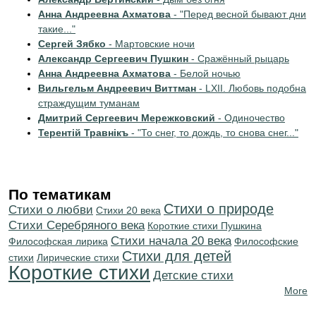
Анна Андреевна Ахматова
- "Перед весной бывают дни
такие..."
Сергей Зябко
- Мартовские ночи
Александр Сергеевич Пушкин
- Сражённый рыцарь
Анна Андреевна Ахматова
- Белой ночью
Вильгельм Андреевич Виттман
- LXII. Любовь подобна
страждущим туманам
Дмитрий Сергеевич Мережковский
- Одиночество
Терентiй Травнiкъ
- "То снег, то дождь, то снова снег..."
По тематикам
Стихи о природе
Стихи о любви
Стихи 20 века
Cтихи Серебряного века
Короткие стихи Пушкина
Cтихи начала 20 века
Философская лирика
Философские
Стихи для детей
стихи
Лирические стихи
Короткие стихи
Детские стихи
More