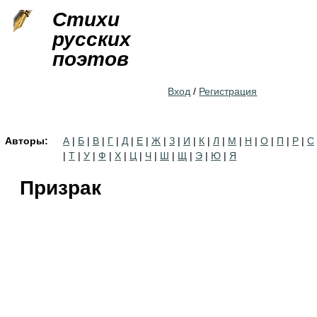
Jump to navigation
Стихи
русских
поэтов
Вход
/
Регистрация
Авторы:
А
|
Б
|
В
|
Г
|
Д
|
Е
|
Ж
|
З
|
И
|
К
|
Л
|
М
|
Н
|
О
|
П
|
Р
|
С
|
Т
|
У
|
Ф
|
Х
|
Ц
|
Ч
|
Ш
|
Щ
|
Э
|
Ю
|
Я
Призрак