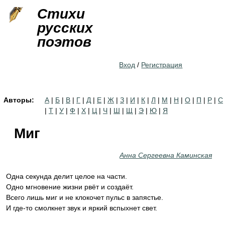
Jump to navigation
Стихи
русских
поэтов
Вход
/
Регистрация
Авторы:
А
|
Б
|
В
|
Г
|
Д
|
Е
|
Ж
|
З
|
И
|
К
|
Л
|
М
|
Н
|
О
|
П
|
Р
|
С
|
Т
|
У
|
Ф
|
Х
|
Ц
|
Ч
|
Ш
|
Щ
|
Э
|
Ю
|
Я
Миг
Анна Сергеевна Каминская
Одна секунда делит целое на части.
Одно мгновение жизни рвёт и создаёт.
Всего лишь миг и не клокочет пульс в запястье.
И где-то смолкнет звук и яркий вспыхнет свет.