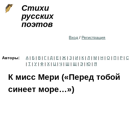
Jump to navigation
Стихи
русских
поэтов
Вход
/
Регистрация
Авторы:
А
|
Б
|
В
|
Г
|
Д
|
Е
|
Ж
|
З
|
И
|
К
|
Л
|
М
|
Н
|
О
|
П
|
Р
|
С
|
Т
|
У
|
Ф
|
Х
|
Ц
|
Ч
|
Ш
|
Щ
|
Э
|
Ю
|
Я
К мисс Мери («Перед тобой
синеет море…»)