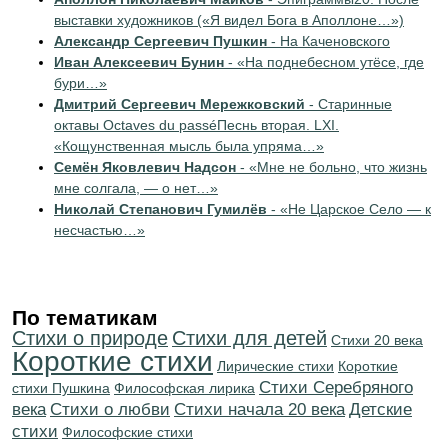
выставки художников («Я видел Бога в Аполлоне…»)
Александр Сергеевич Пушкин
- На Каченовского
Иван Алексеевич Бунин
- «На поднебесном утёсе, где
бури…»
Дмитрий Сергеевич Мережковский
- Старинные
октавы Octaves du passéПеснь вторая. LXI.
«Кощунственная мысль была упряма…»
Семён Яковлевич Надсон
- «Мне не больно, что жизнь
мне солгала, — о нет…»
Николай Степанович Гумилёв
- «Не Царское Село — к
несчастью…»
По тематикам
Стихи о природе
Стихи для детей
Стихи 20 века
Короткие стихи
Лирические стихи
Короткие
Cтихи Серебряного
стихи Пушкина
Философская лирика
века
Стихи о любви
Cтихи начала 20 века
Детские
стихи
Философские стихи