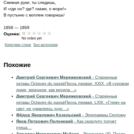
Сжимая руки, ты следишь,
И «где он? где? скажи, о море!»
В пустыню с воплем говоришь!
1858 — 1859
Оценка:
No votes yet
Короткие стихи
Без категории
Похожие
Дмитрий Сергеевич Мережковский
- Старинные
октавы Octaves du passéПеснь первая. XXIX. «В суровом
доме, мрачном, как могила…»
Дмитрий Сергеевич Мережковский
- Старинные
октавы Octaves du passéПеснь первая. LXIII. «Гляжу на
свет, не удивляясь чуду…»
Фёдор Яковлевич Козельский
- Эпиграммы.Скупому
Яков Петрович Полонский
- Как скорлупу топчет
птица…
Аполлон Николаевич Майков
- Эпиграммы20. После