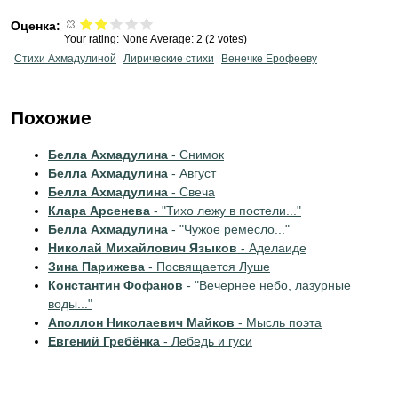
Оценка:
Your rating:
None
Average:
2
(
2
votes)
Стихи Ахмадулиной
Лирические стихи
Венечке Ерофееву
Похожие
Белла Ахмадулина
- Снимок
Белла Ахмадулина
- Август
Белла Ахмадулина
- Свеча
Клара Арсенева
- "Тихо лежу в постели..."
Белла Ахмадулина
- "Чужое ремесло..."
Николай Михайлович Языков
- Аделаиде
Зина Парижева
- Посвящается Луше
Константин Фофанов
- "Вечернее небо, лазурные
воды..."
Аполлон Николаевич Майков
- Мысль поэта
Евгений Гребёнка
- Лебедь и гуси