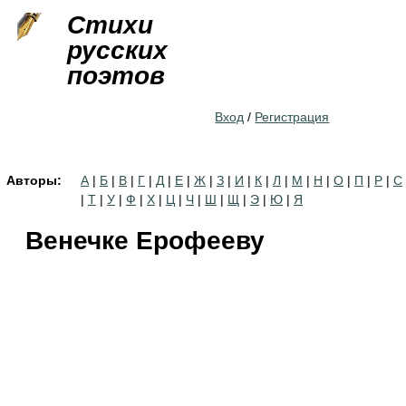
Jump to navigation
Стихи
русских
поэтов
Вход
/
Регистрация
Авторы:
А
|
Б
|
В
|
Г
|
Д
|
Е
|
Ж
|
З
|
И
|
К
|
Л
|
М
|
Н
|
О
|
П
|
Р
|
С
|
Т
|
У
|
Ф
|
Х
|
Ц
|
Ч
|
Ш
|
Щ
|
Э
|
Ю
|
Я
Венечке Ерофееву