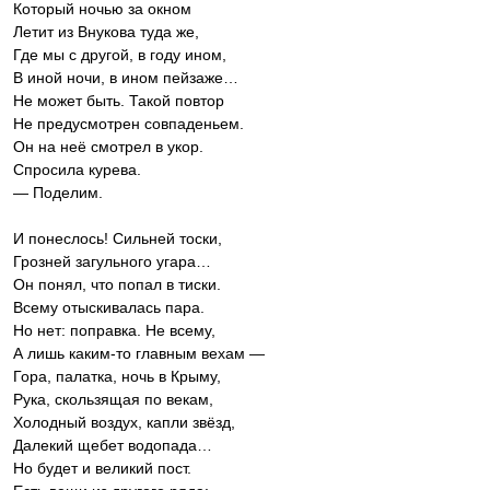
Который ночью за окном
Летит из Внукова туда же,
Где мы с другой, в году ином,
В иной ночи, в ином пейзаже…
Не может быть. Такой повтор
Не предусмотрен совпаденьем.
Он на неё смотрел в укор.
Спросила курева.
— Поделим.
И понеслось! Сильней тоски,
Грозней загульного угара…
Он понял, что попал в тиски.
Всему отыскивалась пара.
Но нет: поправка. Не всему,
А лишь каким-то главным вехам —
Гора, палатка, ночь в Крыму,
Рука, скользящая по векам,
Холодный воздух, капли звёзд,
Далекий щебет водопада…
Но будет и великий пост.