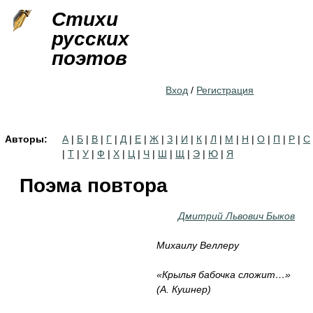
Jump to navigation
Стихи
русских
поэтов
Вход
/
Регистрация
Авторы:
А
|
Б
|
В
|
Г
|
Д
|
Е
|
Ж
|
З
|
И
|
К
|
Л
|
М
|
Н
|
О
|
П
|
Р
|
С
|
Т
|
У
|
Ф
|
Х
|
Ц
|
Ч
|
Ш
|
Щ
|
Э
|
Ю
|
Я
Поэма повтора
Дмитрий Львович Быков
Михаилу Веллеру
«Крылья бабочка сложит…»
(А. Кушнер)