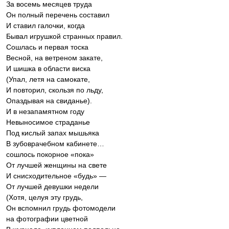
За восемь месяцев труда
Он полный перечень составил
И ставил галочки, когда
Бывал игрушкой странных правил.
Сошлась и первая тоска
Весной, на ветреном закате,
И шишка в области виска
(Упал, летя на самокате,
И повторил, скользя по льду,
Опаздывая на свиданье).
И в незапамятном году
Невыносимое страданье
Под кислый запах мышьяка
В зубоврачебном кабинете…
сошлось покорное «пока»
От лучшей женщины на свете
И снисходительное «будь» —
От лучшей девушки недели
(Хотя, целуя эту грудь,
Он вспомнил грудь фотомодели
на фотографии цветной