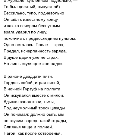
В журнале, купленном подпольно, —
То был десятый, выпускной).
Бессильно, тупо, подневольно
Он шёл к известному концу
и как-то вечером беспутным
врага ударил по лицу,
покончив с предпоследним пунктом.
Одно осталось. После — крах,
Предел, исчерпанность заряда.
В душе царил уже не страх,
Но лишь скулящее «не надо».
В районе двадцати пяти,
Гордясь собой, играя силой,
В ночной Гурзуф на полпути
Он искупался вместе с милой.
Вдыхая запах хвои, тьмы,
Под неумолчный треск цикады
Он понимал: должно быть, мы
не вкусим впредь такой отрады,
Слиянья чище и полней.
Нагой, как после сотворенья,