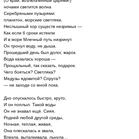
(О край, возлюбленный царями!)
ночами светится волна
Серебряными пузырями:
планктон, морские светляки,
Неслышный хор существ незримых —
Как если б сроки истекли
И в море Млечный путь низринут.
Он тронул воду, не дыша.
Прошедший день был долог, жарок.
Вода казалась хороша —
Прощальный, так сказать, подарок.
Чего бояться? Светляка?
Медузы ядовитой? Спрута?
— не заходи со мной пока.
Дно опускалось быстро, круто,
И он поплыл. Такой воды
Он не знавал ещё. Сияя,
Родней любой другой среды,
Ночная, теплая, живая,
Она плескалась и звала,
Влекла, выталкивала, льнула…