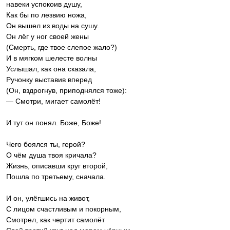
навеки успокоив душу,
Как бы по лезвию ножа,
Он вышел из воды на сушу.
Он лёг у ног своей жены
(Смерть, где твое слепое жало?)
И в мягком шелесте волны
Услышал, как она сказала,
Ручонку выставив вперед
(Он, вздрогнув, приподнялся тоже):
— Смотри, мигает самолёт!
И тут он понял. Боже, Боже!
Чего боялся ты, герой?
О чём душа твоя кричала?
Жизнь, описавши круг второй,
Пошла по третьему, сначала.
И он, улёгшись на живот,
С лицом счастливым и покорным,
Смотрел, как чертит самолёт