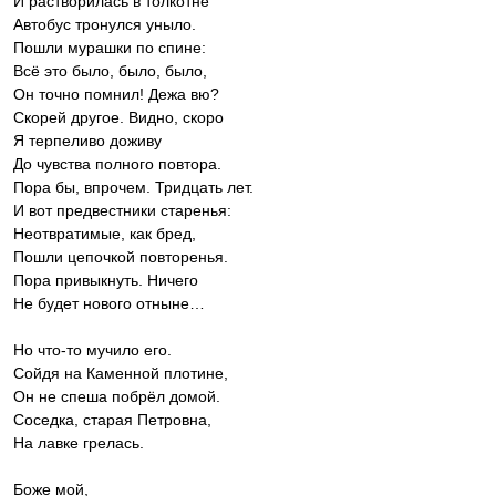
И растворилась в толкотне
Автобус тронулся уныло.
Пошли мурашки по спине:
Всё это было, было, было,
Он точно помнил! Дежа вю?
Скорей другое. Видно, скоро
Я терпеливо доживу
До чувства полного повтора.
Пора бы, впрочем. Тридцать лет.
И вот предвестники старенья:
Неотвратимые, как бред,
Пошли цепочкой повторенья.
Пора привыкнуть. Ничего
Не будет нового отныне…
Но что-то мучило его.
Сойдя на Каменной плотине,
Он не спеша побрёл домой.
Соседка, старая Петровна,
На лавке грелась.
Боже мой,