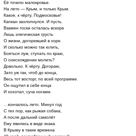
Её точило малокровье.
На лето — Крым, и только Крым.
Какое, к чёрту, Подмосковье!
Капкан захлопнулся. И пусть.
Взамен тоски осталась вскоре
Лишь элегическая грусть
О жизни, догоревшей в хоре.
И сколько можно так юлить,
Бояться луж, ступать по краю,
О снисхождении молить?
Довольно. К чёрту. Догораю,
Зато уж так, чтоб до конца,
Весь тот восторг, по всей программе.
Он ощутил в себе юнца
И хохотал, суча ногами.
…кончалось лето. Минул год
С тех пор, как рыжая собака,
А после дальний самолёт
Ему явились в виде знака.
В Крыму в такие времена