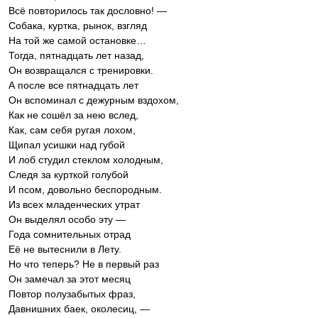
Всё повторилось так дословно! —
Собака, куртка, рынок, взгляд
На той же самой остановке…
Тогда, пятнадцать лет назад,
Он возвращался с тренировки.
А после все пятнадцать лет
Он вспоминал с дежурным вздохом,
Как не сошёл за нею вслед,
Как, сам себя ругая лохом,
Щипал усишки над губой
И лоб студил стеклом холодным,
Следя за курткой голубой
И псом, довольно беспородным.
Из всех младенческих утрат
Он выделял особо эту —
Года сомнительных отрад
Её не вытеснили в Лету.
Но что теперь? Не в первый раз
Он замечал за этот месяц
Повтор полузабытых фраз,
Давнишних баек, околесиц, —