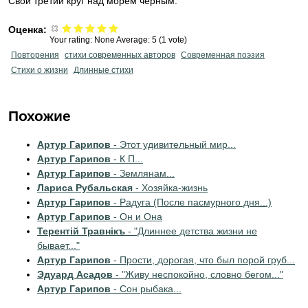
Свой третий круг над морем чёрным.
Оценка:
Your rating:
None
Average:
5
(
1
vote)
Повторения
стихи современных авторов
Современная поэзия
Стихи о жизни
Длинные стихи
Похожие
Артур Гарипов
- Этот удивительный мир...
Артур Гарипов
- К П...
Артур Гарипов
- Землянам...
Лариса Рубальская
- Хозяйка-жизнь
Артур Гарипов
- Радуга (После пасмурного дня...)
Артур Гарипов
- Он и Она
Терентiй Травнiкъ
- "Длиннее детства жизни не
бывает..."
Артур Гарипов
- Прости, дорогая, что был порой груб...
Эдуард Асадов
- "Живу неспокойно, словно бегом..."
Артур Гарипов
- Сон рыбака...