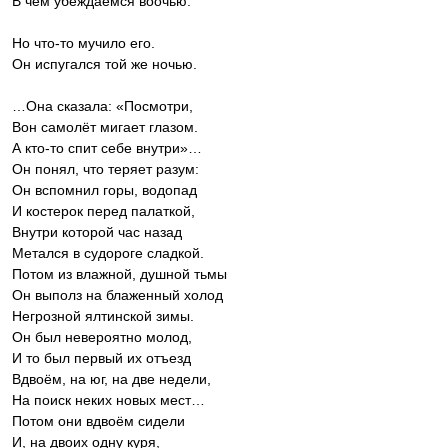
В чем убеждаемся воочью.
Но что-то мучило его.
Он испугался той же ночью.
…Она сказала: «Посмотри,
Вон самолёт мигает глазом.
А кто-то спит себе внутри»…
Он понял, что теряет разум:
Он вспомнил горы, водопад
И костерок перед палаткой,
Внутри которой час назад
Метался в судороге сладкой.
Потом из влажной, душной тьмы
Он выполз на блаженный холод
Негрозной ялтинской зимы.
Он был невероятно молод,
И то был первый их отъезд
Вдвоём, на юг, на две недели,
На поиск неких новых мест…
Потом они вдвоём сидели
И, на двоих одну куря,