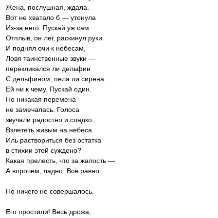
Жена, послушная, ждала.
Вот не хватало б — утонула
Из-за него. Пускай уж сам.
Отплыв, он лег, раскинул руки
И поднял очи к небесам,
Ловя таинственные звуки —
перекликался ли дельфин
С дельфином, пела ли сирена…
Ей ни к чему. Пускай один.
Но никакая перемена
не замечалась. Голоса
звучали радостно и сладко.
Взлететь живым на небеса
Иль раствориться без остатка
в стихии этой суждено?
Какая прелесть, что за жалость —
А впрочем, ладно. Всё равно.
Но ничего не совершалось.
Его простили! Весь дрожа,