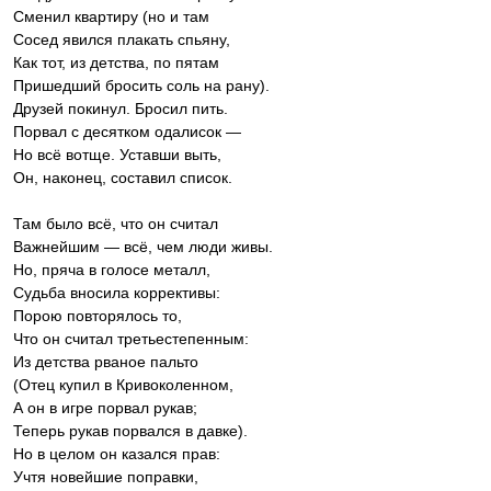
Сменил квартиру (но и там
Сосед явился плакать спьяну,
Как тот, из детства, по пятам
Пришедший бросить соль на рану).
Друзей покинул. Бросил пить.
Порвал с десятком одалисок —
Но всё вотще. Уставши выть,
Он, наконец, составил список.
Там было всё, что он считал
Важнейшим — всё, чем люди живы.
Но, пряча в голосе металл,
Судьба вносила коррективы:
Порою повторялось то,
Что он считал третьестепенным:
Из детства рваное пальто
(Отец купил в Кривоколенном,
А он в игре порвал рукав;
Теперь рукав порвался в давке).
Но в целом он казался прав:
Учтя новейшие поправки,