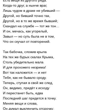
Есть вещи из другого ряда:
Когда-то друг, а нынче враг,
Лишь чудом в драке не убивший —
Другой, но бивший точно так,
Другой, но в то же время бывший;
Скандал на службе — тот же тон…
И он, мечась, как угорелый,
Завыл — но суть была не в том,
Что он скучал от повторений.
Так бабочка, сложив крыла
На тех же бурых скалах Крыма,
Столь убедительно мала
И для прохожего незрима!
Вот так наложится — и нет
Тебя, как не бывало сроду.
Теперь, ступая в свой же след,
Он, видимо, придёт к исходу
И перестанет быть, едва
Последний шаг придется в точку.
Меняя вещи и слова,
Он думал выклянчить отсрочку: