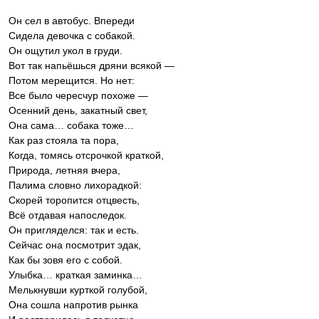
Он сел в автобус. Впереди
Сидела девочка с собакой.
Он ощутил укол в груди.
Вот так напьёшься дряни всякой —
Потом мерещится. Но нет:
Все было чересчур похоже —
Осенний день, закатный свет,
Она сама… собака тоже…
Как раз стояла та пора,
Когда, томясь отсрочкой краткой,
Природа, летняя вчера,
Палима словно лихорадкой:
Скорей торопится отцвесть,
Всё отдавая напоследок.
Он пригляделся: так и есть.
Сейчас она посмотрит эдак,
Как бы зовя его с собой.
Улыбка… краткая заминка…
Мелькнувши курткой голубой,
Она сошла напротив рынка