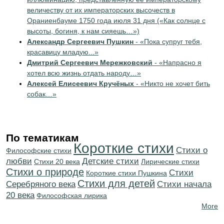
величеству от их императорских высочеств в
Ораниенбауме 1750 года июля 31 дня («Как солнце с
высоты, богиня, к нам сияешь…»)
Александр Сергеевич Пушкин
- «Пока супруг тебя,
красавицу младую...»
Дмитрий Сергеевич Мережковский
- «Напрасно я
хотел всю жизнь отдать народу…»
Алексей Елисеевич Кручёных
- «Никто не хочет бить
собак…»
По тематикам
Короткие стихи
Стихи о
Философские стихи
любви
Детские стихи
Стихи 20 века
Лирические стихи
Стихи о природе
Cтихи
Короткие стихи Пушкина
Стихи для детей
Серебряного века
Cтихи начала
20 века
Философская лирика
More