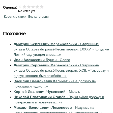
Оценка:
No votes yet
Короткие стихи
Без категории
Похожие
Дмитрий Сергеевич Мережковский
- Старинные
октавы Octaves du passéПеснь первая. LXXXV. «Когда же
Летний сад увидел снова…»
Иван Алексеевич Бунин
- Слово
Дмитрий Сергеевич Мережковский
- Старинные
октавы Octaves du passéПеснь вторая. ХСII. «Так сразу я
в двух женщин был влюблён…»
Василий Васильевич Капнист
- «Не должно ль
показаться чудно…»
Корней Иванович Чуковский
- Мысль
Николай Платонович Огарёв
- Звуки («Как дорожу я
прекрасным мгновеньем…»)
Михаил Васильевич Ломоносов
- Надпись на
иллюминацию, представленную её императорскому