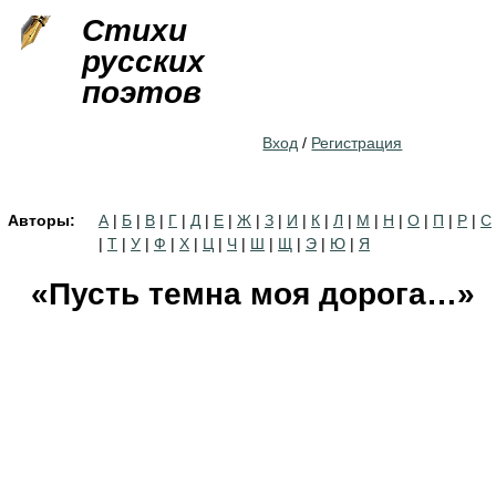
Jump to navigation
Стихи
русских
поэтов
Вход
/
Регистрация
Авторы:
А
|
Б
|
В
|
Г
|
Д
|
Е
|
Ж
|
З
|
И
|
К
|
Л
|
М
|
Н
|
О
|
П
|
Р
|
С
|
Т
|
У
|
Ф
|
Х
|
Ц
|
Ч
|
Ш
|
Щ
|
Э
|
Ю
|
Я
«Пусть темна моя дорога…»