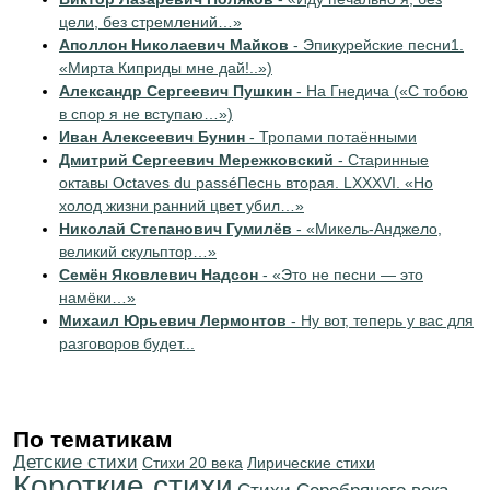
цели, без стремлений…»
Аполлон Николаевич Майков
- Эпикурейские песни1.
«Мирта Киприды мне дай!..»)
Александр Сергеевич Пушкин
- На Гнедича («С тобою
в спор я не вступаю…»)
Иван Алексеевич Бунин
- Тропами потаёнными
Дмитрий Сергеевич Мережковский
- Старинные
октавы Octaves du passéПеснь вторая. LXXXVI. «Но
холод жизни ранний цвет убил…»
Николай Степанович Гумилёв
- «Микель-Анджело,
великий скульптор…»
Семён Яковлевич Надсон
- «Это не песни — это
намёки…»
Михаил Юрьевич Лермонтов
- Ну вот, теперь у вас для
разговоров будет...
По тематикам
Детские стихи
Стихи 20 века
Лирические стихи
Короткие стихи