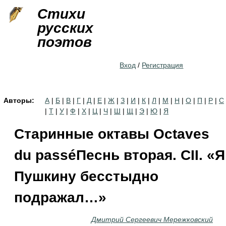
Jump to navigation
Стихи
русских
поэтов
Вход
/
Регистрация
Авторы:
А
|
Б
|
В
|
Г
|
Д
|
Е
|
Ж
|
З
|
И
|
К
|
Л
|
М
|
Н
|
О
|
П
|
Р
|
С
|
Т
|
У
|
Ф
|
Х
|
Ц
|
Ч
|
Ш
|
Щ
|
Э
|
Ю
|
Я
Старинные октавы Octaves
du passéПеснь вторая. СII. «Я
Пушкину бесстыдно
подражал…»
Дмитрий Сергеевич Мережковский