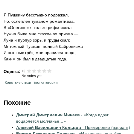
Я Пушкину бесстыдно подражал,
Но, ослеплён туманом романтизма,
В «Онегине» я только рифм искал:
Нужна была мне сказочная призма —
Луна и пурпур зорь, и груды скал;
Мятежный Пушкин, полный байронизма
И пышных грёз, мне нравился тогда,
Каким он был в двадцатые года.
Оценка:
No votes yet
Короткие стихи
Без категории
Похожие
Дмитрий Дмитриевич Минаев
- «Когда вдруг
воцаряется молчанье…»
Алексей Васильевич Кольцов
- Примирение (вариант)
Виктор Лазаревич Поляков
- «Иду печально я, без