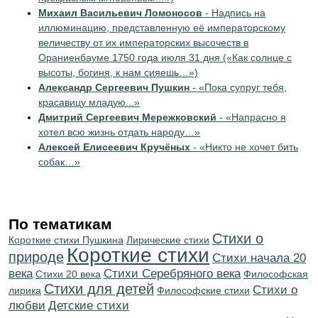
Михаил Васильевич Ломоносов
- Надпись на
иллюминацию, представленную её императорскому
величеству от их императорских высочеств в
Ораниенбауме 1750 года июля 31 дня («Как солнце с
высоты, богиня, к нам сияешь…»)
Александр Сергеевич Пушкин
- «Пока супруг тебя,
красавицу младую...»
Дмитрий Сергеевич Мережковский
- «Напрасно я
хотел всю жизнь отдать народу…»
Алексей Елисеевич Кручёных
- «Никто не хочет бить
собак…»
По тематикам
Стихи о
Короткие стихи Пушкина
Лирические стихи
Короткие стихи
природе
Cтихи начала 20
века
Cтихи Серебряного века
Стихи 20 века
Философская
Стихи для детей
Стихи о
лирика
Философские стихи
любви
Детские стихи