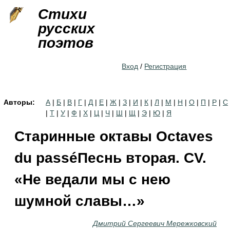
Jump to navigation
Стихи
русских
поэтов
Вход
/
Регистрация
Авторы:
А
|
Б
|
В
|
Г
|
Д
|
Е
|
Ж
|
З
|
И
|
К
|
Л
|
М
|
Н
|
О
|
П
|
Р
|
С
|
Т
|
У
|
Ф
|
Х
|
Ц
|
Ч
|
Ш
|
Щ
|
Э
|
Ю
|
Я
Старинные октавы Octaves
du passéПеснь вторая. СV.
«Не ведали мы с нею
шумной славы…»
Дмитрий Сергеевич Мережковский