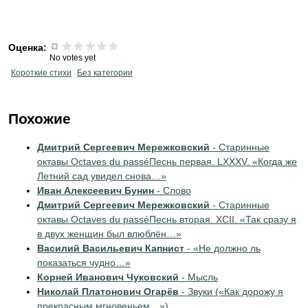
Оценка:
No votes yet
Короткие стихи
Без категории
Похожие
Дмитрий Сергеевич Мережковский
- Старинные
октавы Octaves du passéПеснь первая. LXXXV. «Когда же
Летний сад увидел снова…»
Иван Алексеевич Бунин
- Слово
Дмитрий Сергеевич Мережковский
- Старинные
октавы Octaves du passéПеснь вторая. ХСII. «Так сразу я
в двух женщин был влюблён…»
Василий Васильевич Капнист
- «Не должно ль
показаться чудно…»
Корней Иванович Чуковский
- Мысль
Николай Платонович Огарёв
- Звуки («Как дорожу я
прекрасным мгновеньем…»)