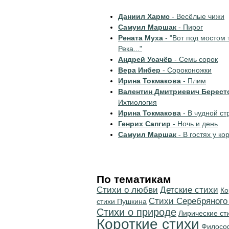
Даниил Хармс
- Весёлые чижи
Самуил Маршак
- Пирог
Рената Муха
- "Вот под мостом 
Река..."
Андрей Усачёв
- Семь сорок
Вера Инбер
- Сороконожки
Ирина Токмакова
- Плим
Валентин Дмитриевич Берест
Ихтиология
Ирина Токмакова
- В чудной ст
Генрих Сапгир
- Ночь и день
Самуил Маршак
- В гостяx у к
По тематикам
Стихи о любви
Детские стихи
Ко
Cтихи Серебряного
стихи Пушкина
Стихи о природе
Лирические ст
Короткие стихи
Филосо