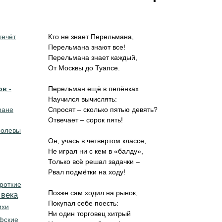
течёт
Кто не знает Перельмана,
Перельмана знают все!
Перельмана знает каждый,
От Москвы до Туапсе.
ов
-
Перельман ещё в пелёнках
Научился вычислять:
ране
Спросят – сколько пятью девять?
Отвечает – сорок пять!
оролевы
Он, учась в четвертом классе,
Не играл ни с кем в «балду»,
Только всё решал задачки –
Рвал подмётки на ходу!
роткие
Позже сам ходил на рынок,
 века
Покупал себе поесть:
ихи
Ни один торговец хитрый
фские