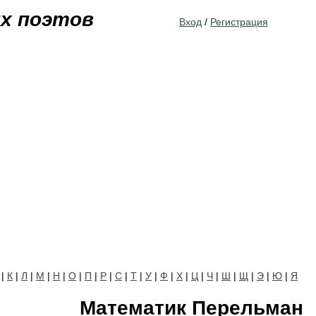
Jump to navigation
их поэтов
Вход
/
Регистрация
|
К
|
Л
|
М
|
Н
|
О
|
П
|
Р
|
С
|
Т
|
У
|
Ф
|
Х
|
Ц
|
Ч
|
Ш
|
Щ
|
Э
|
Ю
|
Я
Математик Перельман