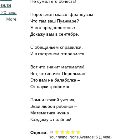
Не сумел его обчесть!
чала
 20 века
Перельман сказал французам –
More
Что там ваш Пуанкаре?
Я его предположенье
Докажу вам в сентябре.
С обещаньем справился,
И в гастроном отправился.
Вот что значит математик!
Вот, что значит Перельман!
Это вам не балаболка –
От науки графоман.
Помни всякий ученик,
Знай любой ребенок –
Математика нужна
Каждому с пелёнок!
Оценка:
Your rating:
None
Average:
5
(
1
vote)