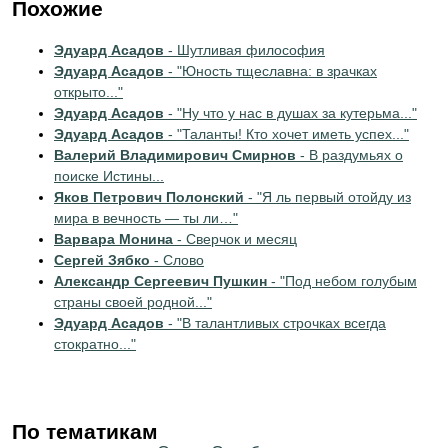
Похожие
Эдуард Асадов
- Шутливая философия
Эдуард Асадов
- "Юность тщеславна: в зрачках
открыто..."
Эдуард Асадов
- "Ну что у нас в душах за кутерьма..."
Эдуард Асадов
- "Таланты! Кто хочет иметь успех..."
Валерий Владимирович Смирнов
- В раздумьях о
поиске Истины...
Яков Петрович Полонский
- "Я ль первый отойду из
мира в вечность — ты ли…"
Варвара Монина
- Сверчок и месяц
Сергей Зябко
- Слово
Александр Сергеевич Пушкин
- "Под небом голубым
страны своей родной..."
Эдуард Асадов
- "В талантливых строчках всегда
стократно..."
По тематикам