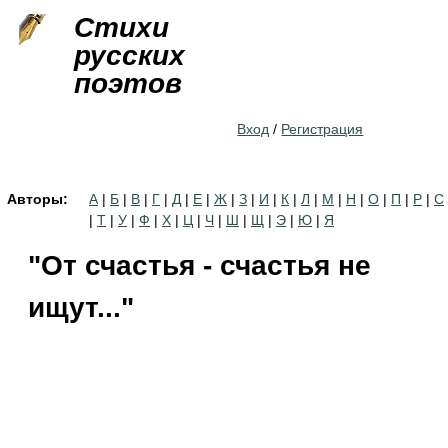
Jump to navigation
Стихи
русских
поэтов
Вход
/
Регистрация
Авторы:
А
|
Б
|
В
|
Г
|
Д
|
Е
|
Ж
|
З
|
И
|
К
|
Л
|
М
|
Н
|
О
|
П
|
Р
|
С
|
Т
|
У
|
Ф
|
Х
|
Ц
|
Ч
|
Ш
|
Щ
|
Э
|
Ю
|
Я
"От счастья - счастья не
ищут..."