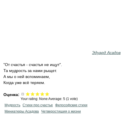
Эдуард Асадов
"От счастья - счастья не ищут".
Та мудрость за нами рыщет.
А мы о ней вспоминаем,
Когда уже всё теряем.
Оценка:
Your rating:
None
Average:
5
(
1
vote)
Мудрость
Стихи про счастье
Философские стихи
Миниатюры Асадова
Четверостишия о жизни