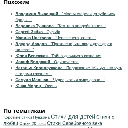
Похожие
Владимир Высоцкий
- "Мосты сгорели, углубились
броды..."
Вероника Тушнова
- "Кто-то в проруби тонет..."
Сергей Зябко
- Судьба
Марина Цветаева
- "Через снега, снега..."
Эдуард Асадов
- "Прекрасно, что люди друг друга
жалеют..."
Юлия Бережная
- Тайна девичьего сознания
Иосиф Бродский
- Одиночество
Наталья Кровопускова
- Подражание. Мы чуть по чуть
с годами глохнем...
Самуил Маршак
- "Чудес, хоть я живу давно..."
Юнна Мориц
- Осень
По тематикам
Стихи для детей
Стихи о
Короткие стихи Пушкина
любви
Cтихи Серебряного века
Стихи 20 века