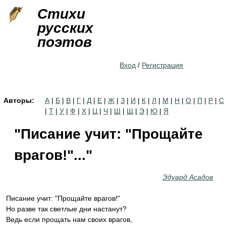
Jump to navigation
Стихи
русских
поэтов
Вход
/
Регистрация
Авторы:
А
|
Б
|
В
|
Г
|
Д
|
Е
|
Ж
|
З
|
И
|
К
|
Л
|
М
|
Н
|
О
|
П
|
Р
|
С
|
Т
|
У
|
Ф
|
Х
|
Ц
|
Ч
|
Ш
|
Щ
|
Э
|
Ю
|
Я
"Писание учит: "Прощайте
врагов!"..."
Эдуард Асадов
Писание учит: "Прощайте врагов!"
Но разве так светлые дни настанут?
Ведь если прощать нам своих врагов,