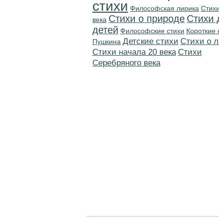
стихи
Философская лирика
Стихи
Стихи о природе
Стихи 
века
детей
Философские стихи
Короткие 
Детские стихи
Стихи о 
Пушкина
Cтихи начала 20 века
Cтихи
Серебряного века