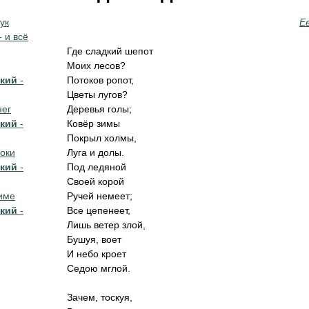
ук
Е
- и всё
Где сладкий шепот
Моих лесов?
кий
-
Потоков ропот,
Цветы лугов?
нег
Деревья голы;
кий
-
Ковёр зимы
Покрыл холмы,
оки
Луга и долы.
кий
-
Под ледяной
Своей корой
зиме
Ручей немеет;
кий
-
Все цепенеет,
Лишь ветер злой,
Бушуя, воет
И небо кроет
Седою мглой.
Зачем, тоскуя,