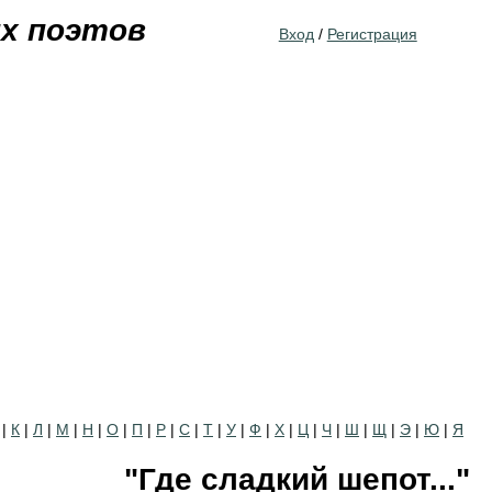
Jump to navigation
их поэтов
Вход
/
Регистрация
|
К
|
Л
|
М
|
Н
|
О
|
П
|
Р
|
С
|
Т
|
У
|
Ф
|
Х
|
Ц
|
Ч
|
Ш
|
Щ
|
Э
|
Ю
|
Я
"Где сладкий шепот..."