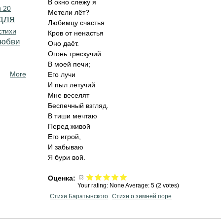
В окно слежу я
 20
Метели лёт?
для
Любимцу счастья
стихи
Кров от ненастья
любви
Оно даёт.
Огонь трескучий
В моей печи;
More
Его лучи
И пыл летучий
Мне веселят
Беспечный взгляд.
В тиши мечтаю
Перед живой
Его игрой,
И забываю
Я бури вой.
Оценка:
Your rating:
None
Average:
5
(
2
votes)
Стихи Баратынского
Стихи о зимней поре