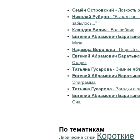
Семён Островский
- Ловкость р
Николай Рубцов
- "Выпал снег 
забылось..."
Клавдия Билич
- Волшебник
Евгений Абрамович Баратынс
Муза
Надежда Воронова
- Первый с
Евгений Абрамович Баратынс
Старик
Татьяна Гусарова
- Зимние ябл
Евгений Абрамович Баратынс
Эпиграмма
Татьяна Гусарова
- Загадки о 
Евгений Абрамович Баратынс
Она
По тематикам
Короткие
Лирические стихи