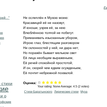
Е
оей..."
Не ослеплён я Музою моею:
Красавицей её не назовут,
И юноши, узрев её, за нею
ор
Влюблённою толпой не побегут.
чер
Приманивать изысканным убором,
е
Игрою глаз, блестящим разговором
Ни склонностей у ней, ни дара нет;
Но поражён бывает мельком свет
Её лица необщим выраженьем,
Её речей спокойной простотой;
И он, скорей чем едким осужденьем,
Её почтит небрежной похвалой.
Оценка:
 стихи
Your rating:
None
Average:
4.5
(
2
votes)
кие
Стихи Баратынского
Лирические стихи
Муза
и о
офские