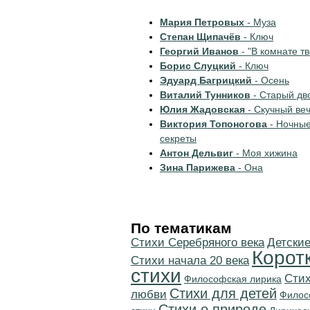
Мария Петровых
- Муза
Степан Щипачёв
- Ключ
Георгий Иванов
- "В комнате тв
Борис Слуцкий
- Ключ
Эдуард Багрицкий
- Осень
Виталий Тунников
- Старый дв
Юлия Жадовская
- Скучный ве
Виктория Топоногова
- Ночны
секреты
Антон Дельвиг
- Моя хижина
Зина Парижева
- Она
По тематикам
Cтихи Серебряного века
Детские
Корот
Cтихи начала 20 века
стихи
Стих
Философская лирика
Стихи для детей
любви
Филос
Стихи о природе