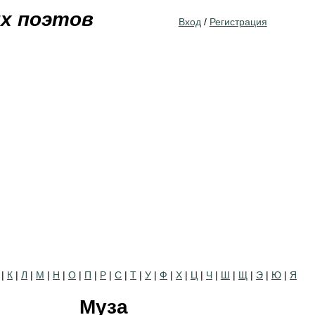
Jump to navigation
их поэтов
Вход
/
Регистрация
|
К
|
Л
|
М
|
Н
|
О
|
П
|
Р
|
С
|
Т
|
У
|
Ф
|
Х
|
Ц
|
Ч
|
Ш
|
Щ
|
Э
|
Ю
|
Я
Муза