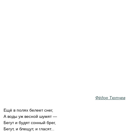
Фёдор Тютчев
Ещё в полях белеет снег,
А воды уж весной шумят —
Бегут и будят сонный брег,
Бегут, и блещут, и гласят...