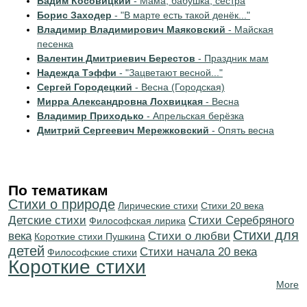
Вадим Косовицкий
- Мама, бабушка, сестра
Борис Заходер
- "В марте есть такой денёк..."
Владимир Владимирович Маяковский
- Майская
песенка
Валентин Дмитриевич Берестов
- Праздник мам
Надежда Тэффи
- "Зацветают весной..."
Сергей Городецкий
- Весна (Городская)
Мирра Александровна Лохвицкая
- Весна
Владимир Приходько
- Апрельская берёзка
Дмитрий Сергеевич Мережковский
- Опять весна
По тематикам
Стихи о природе
Лирические стихи
Стихи 20 века
Детские стихи
Cтихи Серебряного
Философская лирика
Стихи для
века
Стихи о любви
Короткие стихи Пушкина
детей
Cтихи начала 20 века
Философские стихи
Короткие стихи
More