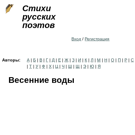
Jump to navigation
Стихи
русских
поэтов
Вход
/
Регистрация
Авторы:
А
|
Б
|
В
|
Г
|
Д
|
Е
|
Ж
|
З
|
И
|
К
|
Л
|
М
|
Н
|
О
|
П
|
Р
|
С
|
Т
|
У
|
Ф
|
Х
|
Ц
|
Ч
|
Ш
|
Щ
|
Э
|
Ю
|
Я
Весенние воды