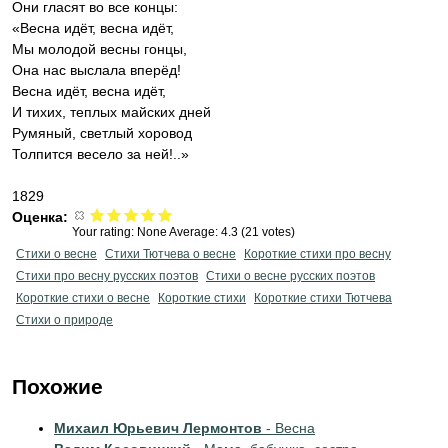
Они гласят во все концы:
«Весна идёт, весна идёт,
Мы молодой весны гонцы,
Она нас выслала вперёд!
Весна идёт, весна идёт,
И тихих, теплых майских дней
Румяный, светлый хоровод
Толпится весело за ней!..»
1829
Оценка:
Your rating:
None
Average:
4.3
(
21
votes)
Стихи о весне
Стихи Тютчева о весне
Короткие стихи про весну
Стихи про весну русских поэтов
Стихи о весне русских поэтов
Короткие стихи о весне
Короткие стихи
Короткие стихи Тютчева
Стихи о природе
Похожие
Михаил Юрьевич Лермонтов
- Весна